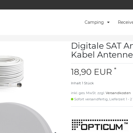
Camping
Receiv
Digitale SAT A
Kabel Antenne
*
18,90 EUR
Inhalt
1
Stück
inkl. ges. MwSt. zzgl.
Versandkosten
Sofort versandfertig, Lieferzeit 1 - 