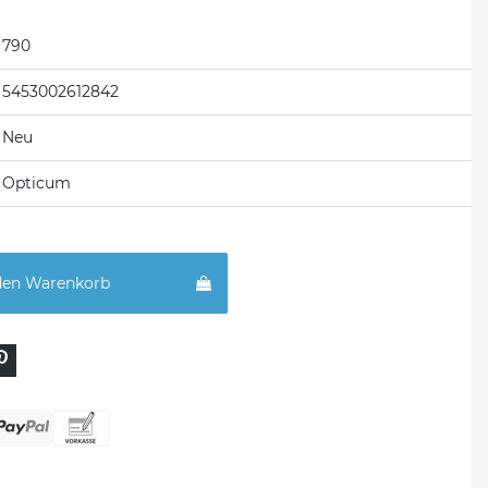
790
5453002612842
Neu
Opticum
den Warenkorb