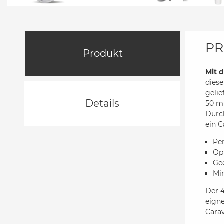
PR
Produkt
Mit 
diese
gelie
Details
50 m
Durch
ein 
Per
Op
Ge
Mi
Der 4
eign
Cara