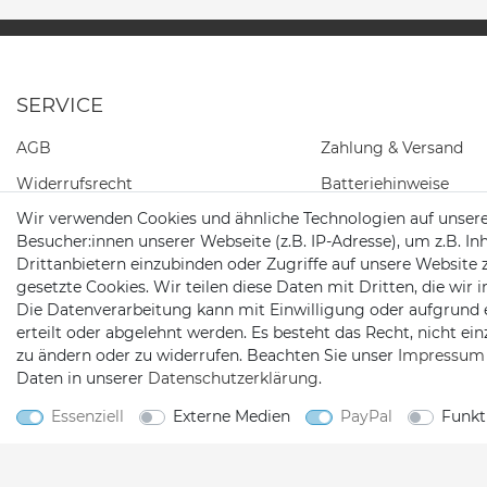
SERVICE
AGB
Zahlung & Versand
Widerrufs­recht
Batteriehinweise
Wir verwenden Cookies und ähnliche Technologien auf unser
Daten­schutz­erklärung
Besucher:innen unserer Webseite (z.B. IP-Adresse), um z.B. In
Impressum
Drittanbietern einzubinden oder Zugriffe auf unsere Website 
gesetzte Cookies. Wir teilen diese Daten mit Dritten, die wir
Kontakt
Die Datenverarbeitung kann mit Einwilligung oder aufgrund 
Barrierefreiheitserklärung
erteilt oder abgelehnt werden. Es besteht das Recht, nicht ei
zu ändern oder zu widerrufen. Beachten Sie unser
Impressum
Widerrufs­formular
Daten in unserer
Daten­schutz­erklärung
.
Essenziell
Externe Medien
PayPal
Funkt
2026 Satshopping
| copyright & design by mediaria®