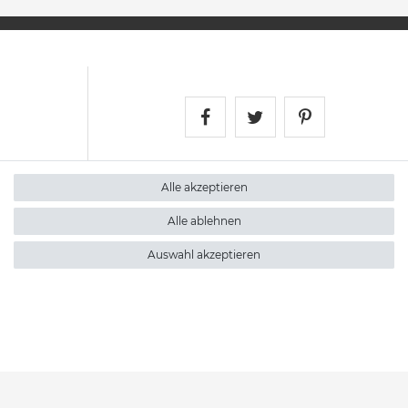
Satshopping auf Face
Satshopping auf 
Satshopping
Alle akzeptieren
Alle ablehnen
Auswahl akzeptieren