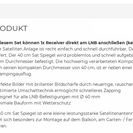
ODUKT
diesem Set können 1x Receiver direkt am LNB anschließen (ke
r Satelliten Anlage ist recht einfach und schnell durchführbar
fert. Der 40 cm Sat Spiegel wird problemlos und schnell aufge
m Durchmesser befestigt. Die hochwertig verarbeiteten Kompo
 seinen kompakten Durchmesser von 40 cm, ist er neben einer fe
Campingausflug.
fekte Bilder mit brillanter Bildschärfe durch neuartige, raus
timierte Umschalttechnik ermöglicht schnelleres Zapping
eignet für alle LNB-Befestigungen mit Ø 40 mm
nimale Bauform mit Wetterschutz
0 cm Sat Spiegel ist eine kleine leistungsstarke Satellitenant
et sich besonders zur Montage auf dem Balkon, am Garten- / F
van.