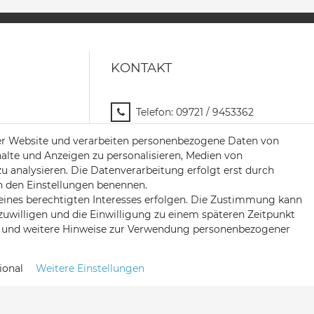
KONTAKT
Telefon:
09721 / 9453362
Mail:
info@satshopping.de
er Website und verarbeiten personenbezogene Daten von
halte und Anzeigen zu personalisieren, Medien von
Kopenhagenstr. 4
zu analysieren. Die Datenverarbeitung erfolgt erst durch
97424 Schweinfurt
 in den Einstellungen benennen.
eines berechtigten Interesses erfolgen. Die Zustimmung kann
nzuwilligen und die Einwilligung zu einem späteren Zeitpunkt
und weitere Hinweise zur Verwendung personenbezogener
ional
Weitere Einstellungen