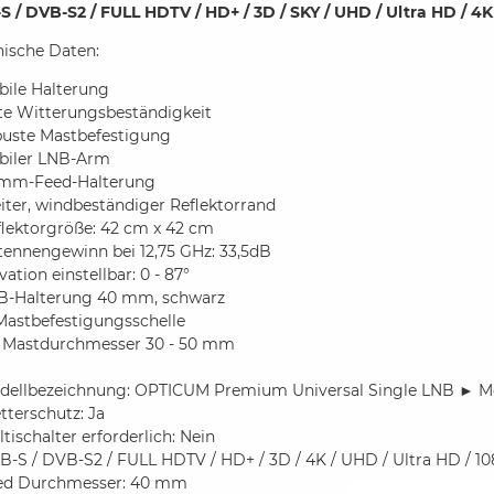
S / DVB-S2 / FULL HDTV / HD+ / 3D / SKY / UHD / Ultra HD / 4K
nische Daten:
bile Halterung
te Witterungsbeständigkeit
buste Mastbefestigung
abiler LNB-Arm
mm-Feed-Halterung
iter, windbeständiger Reflektorrand
flektorgröße: 42 cm x 42 cm
tennengewinn bei 12,75 GHz: 33,5dB
vation einstellbar: 0 - 87°
B-Halterung 40 mm, schwarz
Mastbefestigungsschelle
r Mastdurchmesser 30 - 50 mm
dellbezeichnung: OPTICUM Premium Universal Single LNB ► Mo
terschutz: Ja
tischalter erforderlich: Nein
-S / DVB-S2 / FULL HDTV / HD+ / 3D / 4K / UHD / Ultra HD / 108
ed Durchmesser: 40 mm