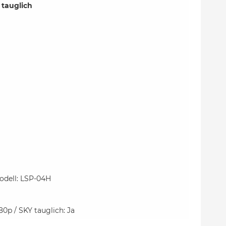
 tauglich
dell: LSP-04H
0p / SKY tauglich: Ja