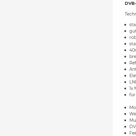
DVB-
Tech
sta
gu
ro
st
40
bre
Re
An
Ele
LN
1x 
fü
Mo
Wet
Mul
DVB
Fe