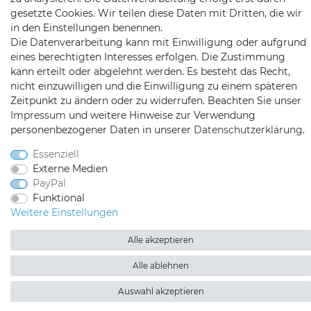
Kopenhagenstr. 4
gesetzte Cookies. Wir teilen diese Daten mit Dritten, die wir
97424 Schweinfurt
in den Einstellungen benennen.
Die Datenverarbeitung kann mit Einwilligung oder aufgrund
eines berechtigten Interesses erfolgen. Die Zustimmung
kann erteilt oder abgelehnt werden. Es besteht das Recht,
nicht einzuwilligen und die Einwilligung zu einem späteren
Zeitpunkt zu ändern oder zu widerrufen. Beachten Sie unser
Impressum
und weitere Hinweise zur Verwendung
personenbezogener Daten in unserer
Daten­schutz­erklärung
.
Satshopping auf Facebook
Satshopping auf Twitte
Satshopping auf 
Essenziell
Externe Medien
PayPal
Funktional
Weitere Einstellungen
2026 Satshopping
| copyright & design by mediaria®
*Alle Preise inkl. MwSt., zzgl. Versandkosten
Alle akzeptieren
Alle ablehnen
Auswahl akzeptieren