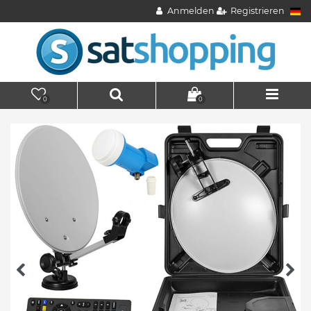
Anmelden
Registrieren
0
0