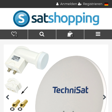
Anmelden
Registrieren
0
0