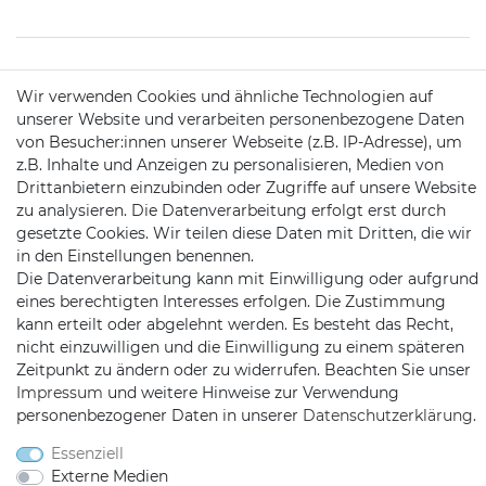
KONTAKT
Wir verwenden Cookies und ähnliche Technologien auf
unserer Website und verarbeiten personenbezogene Daten
von Besucher:innen unserer Webseite (z.B. IP-Adresse), um
Telefon:
09721 / 9453362
z.B. Inhalte und Anzeigen zu personalisieren, Medien von
Drittanbietern einzubinden oder Zugriffe auf unsere Website
Mail:
info@satshopping.de
zu analysieren. Die Datenverarbeitung erfolgt erst durch
gesetzte Cookies. Wir teilen diese Daten mit Dritten, die wir
Kopenhagenstr. 4
in den Einstellungen benennen.
97424 Schweinfurt
Die Datenverarbeitung kann mit Einwilligung oder aufgrund
eines berechtigten Interesses erfolgen. Die Zustimmung
kann erteilt oder abgelehnt werden. Es besteht das Recht,
nicht einzuwilligen und die Einwilligung zu einem späteren
Zeitpunkt zu ändern oder zu widerrufen. Beachten Sie unser
Impressum
und weitere Hinweise zur Verwendung
personenbezogener Daten in unserer
Daten­schutz­erklärung
.
Satshopping auf Facebook
Satshopping auf Twitte
Satshopping auf 
Essenziell
Externe Medien