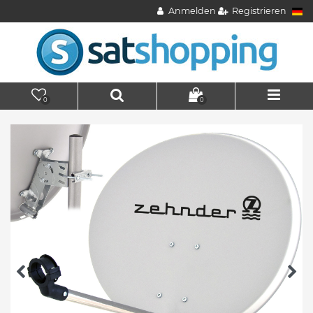
Anmelden
Registrieren
0
0