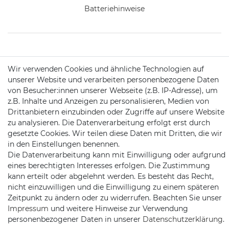
Batteriehinweise
KONTAKT
Wir verwenden Cookies und ähnliche Technologien auf
unserer Website und verarbeiten personenbezogene Daten
von Besucher:innen unserer Webseite (z.B. IP-Adresse), um
Telefon:
09721 / 9453362
z.B. Inhalte und Anzeigen zu personalisieren, Medien von
Drittanbietern einzubinden oder Zugriffe auf unsere Website
Mail:
info@satshopping.de
zu analysieren. Die Datenverarbeitung erfolgt erst durch
Kopenhagenstr. 4
gesetzte Cookies. Wir teilen diese Daten mit Dritten, die wir
97424 Schweinfurt
in den Einstellungen benennen.
Die Datenverarbeitung kann mit Einwilligung oder aufgrund
eines berechtigten Interesses erfolgen. Die Zustimmung
kann erteilt oder abgelehnt werden. Es besteht das Recht,
nicht einzuwilligen und die Einwilligung zu einem späteren
Zeitpunkt zu ändern oder zu widerrufen. Beachten Sie unser
Impressum
und weitere Hinweise zur Verwendung
personenbezogener Daten in unserer
Daten­schutz­erklärung
.
Satshopping auf Facebook
Satshopping auf Twitte
Satshopping auf 