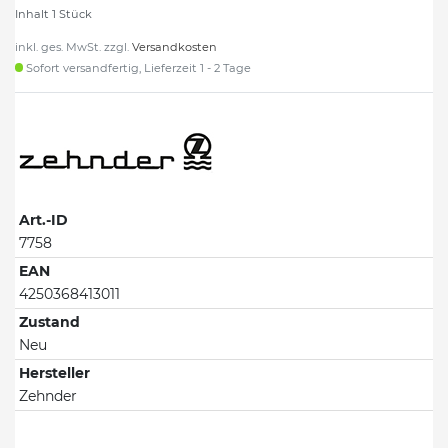
Inhalt
1
Stück
inkl. ges. MwSt. zzgl.
Versandkosten
Sofort versandfertig, Lieferzeit 1 - 2 Tage
Art.-ID
7758
EAN
4250368413011
Zustand
Neu
Hersteller
Zehnder