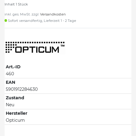
Inhalt
1
Stück
inkl. ges. MwSt. zzgl.
Versandkosten
Sofort versandfertig, Lieferzeit 1 - 2 Tage
Art.-ID
460
EAN
5901912284630
Zustand
Neu
Hersteller
Opticum