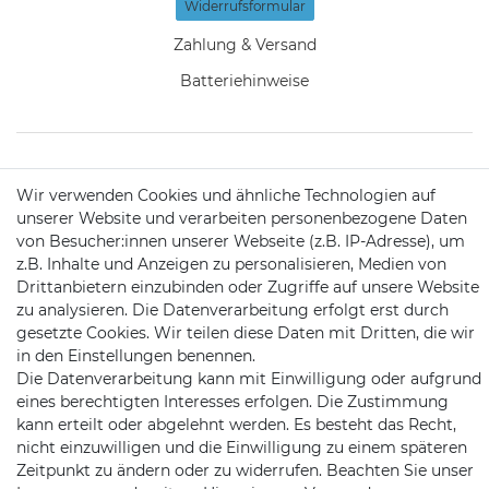
Widerrufs­formular
Zahlung & Versand
Batteriehinweise
KONTAKT
Wir verwenden Cookies und ähnliche Technologien auf
unserer Website und verarbeiten personenbezogene Daten
von Besucher:innen unserer Webseite (z.B. IP-Adresse), um
Telefon:
09721 / 9453362
z.B. Inhalte und Anzeigen zu personalisieren, Medien von
Drittanbietern einzubinden oder Zugriffe auf unsere Website
Mail:
info@satshopping.de
zu analysieren. Die Datenverarbeitung erfolgt erst durch
gesetzte Cookies. Wir teilen diese Daten mit Dritten, die wir
Kopenhagenstr. 4
in den Einstellungen benennen.
97424 Schweinfurt
Die Datenverarbeitung kann mit Einwilligung oder aufgrund
eines berechtigten Interesses erfolgen. Die Zustimmung
kann erteilt oder abgelehnt werden. Es besteht das Recht,
nicht einzuwilligen und die Einwilligung zu einem späteren
Zeitpunkt zu ändern oder zu widerrufen. Beachten Sie unser