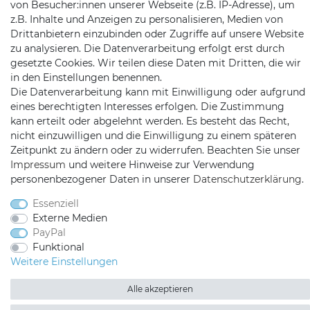
von Besucher:innen unserer Webseite (z.B. IP-Adresse), um
Telefon:
09721 / 9453362
z.B. Inhalte und Anzeigen zu personalisieren, Medien von
Drittanbietern einzubinden oder Zugriffe auf unsere Website
Mail:
info@satshopping.de
zu analysieren. Die Datenverarbeitung erfolgt erst durch
gesetzte Cookies. Wir teilen diese Daten mit Dritten, die wir
Kopenhagenstr. 4
in den Einstellungen benennen.
97424 Schweinfurt
Die Datenverarbeitung kann mit Einwilligung oder aufgrund
eines berechtigten Interesses erfolgen. Die Zustimmung
kann erteilt oder abgelehnt werden. Es besteht das Recht,
nicht einzuwilligen und die Einwilligung zu einem späteren
Zeitpunkt zu ändern oder zu widerrufen. Beachten Sie unser
Impressum
und weitere Hinweise zur Verwendung
personenbezogener Daten in unserer
Daten­schutz­erklärung
.
Satshopping auf Facebook
Satshopping auf Twitte
Satshopping auf 
Essenziell
Externe Medien
PayPal
Funktional
Weitere Einstellungen
2026 Satshopping
| copyright & design by mediaria®
*Alle Preise inkl. MwSt., zzgl. Versandkosten
Alle akzeptieren