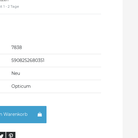
osten
t 1 - 2 Tage
7838
5908252680351
Neu
Opticum
en Warenkorb