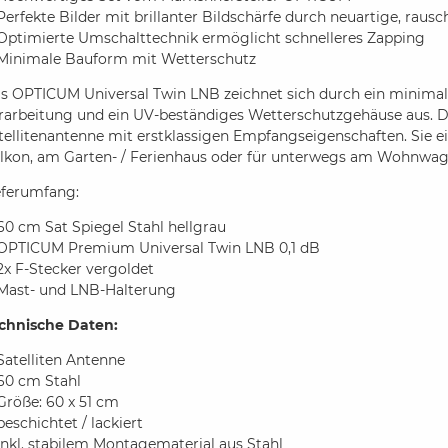
Perfekte Bilder mit brillanter Bildschärfe durch neuartige, rau
Optimierte Umschalttechnik ermöglicht schnelleres Zapping
Minimale Bauform mit Wetterschutz
s OPTICUM Universal Twin LNB zeichnet sich durch ein minima
rarbeitung und ein UV-beständiges Wetterschutzgehäuse aus. De
tellitenantenne mit erstklassigen Empfangseigenschaften. Sie 
lkon, am Garten- / Ferienhaus oder für unterwegs am Wohnwag
eferumfang:
60 cm Sat Spiegel Stahl hellgrau
OPTICUM Premium Universal Twin LNB 0,1 dB
2x F-Stecker vergoldet
Mast- und LNB-Halterung
chnische Daten:
Satelliten Antenne
60 cm Stahl
Größe: 60 x 51 cm
beschichtet / lackiert
inkl. stabilem Montagematerial aus Stahl