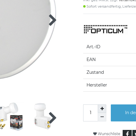
inkl. ges. MwSt. zzgl.
Versandk
Sofort versandfertig, Lieferzei
Art.-ID
EAN
Zustand
Hersteller
In d
Wunschliste