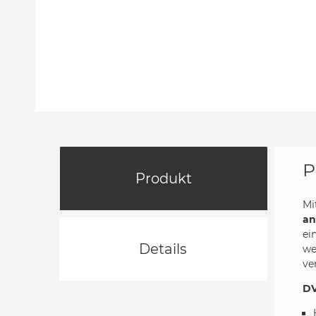
P
Produkt
Mi
an
ei
Details
we
ve
DV