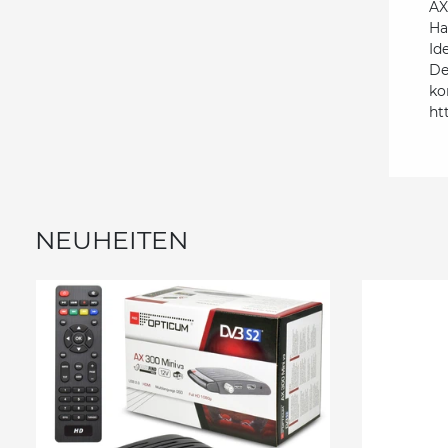
AX
Ha
Id
De
ko
ht
NEUHEITEN