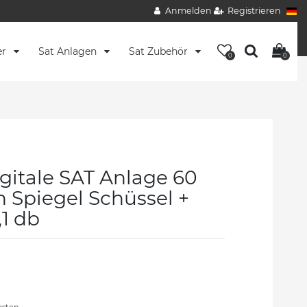
Anmelden
Registrieren
er
Sat Anlagen
Sat Zubehör
0
0
itale SAT Anlage 60
n Spiegel Schüssel +
1 db