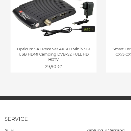
Opticum SAT Receiver AX 300 Mini v3 IR
Smart Fe
USB HDMI Camping DVB-S2 FULL HD
CX73 CX
HDTV
29,90 €*
SERVICE
AGB
Zahlung & Versand