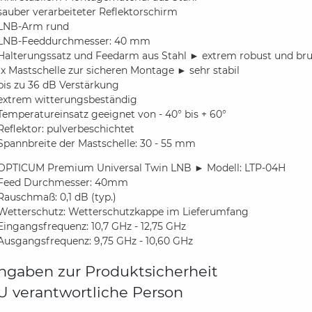
sauber verarbeiteter Reflektorschirm
LNB-Arm rund
LNB-Feeddurchmesser: 40 mm
Halterungssatz und Feedarm aus Stahl ► extrem robust und bru
1x Mastschelle zur sicheren Montage ► sehr stabil
bis zu 36 dB Verstärkung
extrem witterungsbeständig
Temperatureinsatz geeignet von - 40° bis + 60°
Reflektor: pulverbeschichtet
Spannbreite der Mastschelle: 30 - 55 mm
OPTICUM Premium Universal Twin LNB ► Modell: LTP-04H
Feed Durchmesser: 40mm
Rauschmaß: 0,1 dB (typ.)
Wetterschutz: Wetterschutzkappe im Lieferumfang
Eingangsfrequenz: 10,7 GHz - 12,75 GHz
Ausgangsfrequenz: 9,75 GHz - 10,60 GHz
ngaben zur Produktsicherheit
U verantwortliche Person