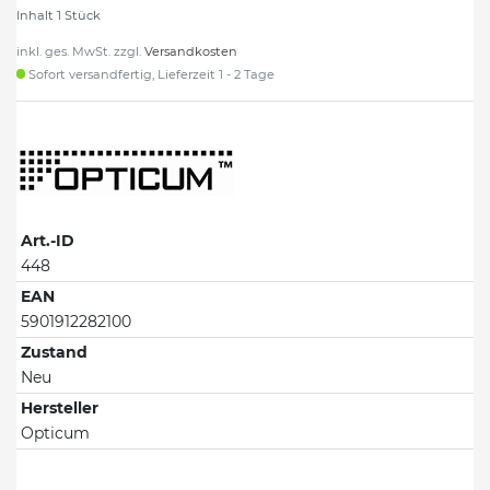
Inhalt
1
Stück
inkl. ges. MwSt. zzgl.
Versandkosten
Sofort versandfertig, Lieferzeit 1 - 2 Tage
Art.-ID
448
EAN
5901912282100
Zustand
Neu
Hersteller
Opticum