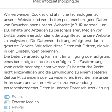
Mail:
info@satshopping.de
Kopenhagenstr. 4
Wir verwenden Cookies und ähnliche Technologien auf
97424 Schweinfurt
unserer Website und verarbeiten personenbezogene Daten
von Besucher:innen unserer Webseite (z.B. IP-Adresse), um
z.B. Inhalte und Anzeigen zu personalisieren, Medien von
Drittanbietern einzubinden oder Zugriffe auf unsere Website
zu analysieren. Die Datenverarbeitung erfolgt erst durch
gesetzte Cookies. Wir teilen diese Daten mit Dritten, die wir
in den Einstellungen benennen.
Die Datenverarbeitung kann mit Einwilligung oder aufgrund
Satshopping auf Facebook
Satshopping auf Twitte
Satshopping auf 
eines berechtigten Interesses erfolgen. Die Zustimmung
kann erteilt oder abgelehnt werden. Es besteht das Recht,
nicht einzuwilligen und die Einwilligung zu einem späteren
Zeitpunkt zu ändern oder zu widerrufen. Beachten Sie unser
Impressum
und weitere Hinweise zur Verwendung
2026 Satshopping
| copyright & design by mediaria®
personenbezogener Daten in unserer
Daten­schutz­erklärung
.
*Alle Preise inkl. MwSt., zzgl. Versandkosten
Essenziell
Externe Medien
PayPal