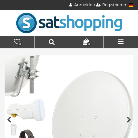
Anmelden
Registrieren
0
0