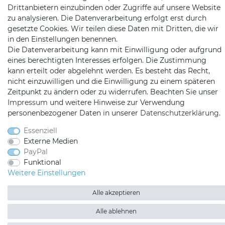
Drittanbietern einzubinden oder Zugriffe auf unsere Website
Mail:
info@satshopping.de
zu analysieren. Die Datenverarbeitung erfolgt erst durch
gesetzte Cookies. Wir teilen diese Daten mit Dritten, die wir
Kopenhagenstr. 4
in den Einstellungen benennen.
97424 Schweinfurt
Die Datenverarbeitung kann mit Einwilligung oder aufgrund
eines berechtigten Interesses erfolgen. Die Zustimmung
kann erteilt oder abgelehnt werden. Es besteht das Recht,
nicht einzuwilligen und die Einwilligung zu einem späteren
Zeitpunkt zu ändern oder zu widerrufen. Beachten Sie unser
Impressum
und weitere Hinweise zur Verwendung
personenbezogener Daten in unserer
Daten­schutz­erklärung
.
Satshopping auf Facebook
Satshopping auf Twitte
Satshopping auf 
Essenziell
Externe Medien
PayPal
Funktional
Weitere Einstellungen
2026 Satshopping
| copyright & design by mediaria®
*Alle Preise inkl. MwSt., zzgl. Versandkosten
Alle akzeptieren
Alle ablehnen