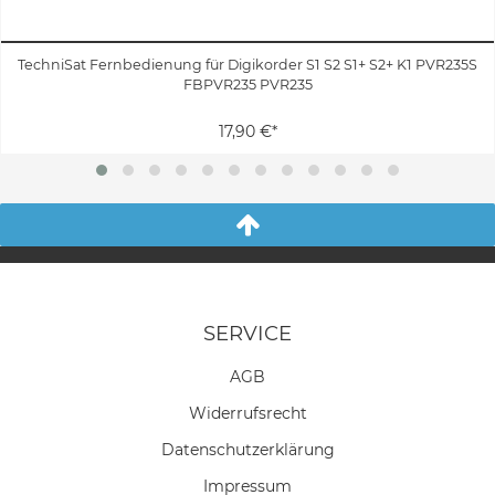
TechniSat Fernbedienung für Digikorder S1 S2 S1+ S2+ K1 PVR235S
FBPVR235 PVR235
17,90 €*
SERVICE
AGB
Widerrufs­recht
Daten­schutz­erklärung
Impressum