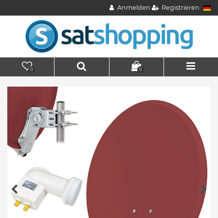
Anmelden
Registrieren
0
0