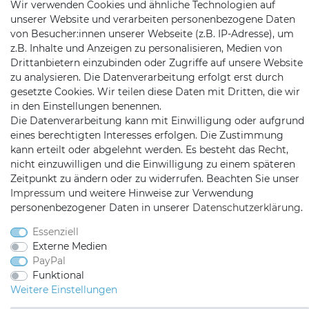
Wir verwenden Cookies und ähnliche Technologien auf
unserer Website und verarbeiten personenbezogene Daten
von Besucher:innen unserer Webseite (z.B. IP-Adresse), um
z.B. Inhalte und Anzeigen zu personalisieren, Medien von
Drittanbietern einzubinden oder Zugriffe auf unsere Website
zu analysieren. Die Datenverarbeitung erfolgt erst durch
gesetzte Cookies. Wir teilen diese Daten mit Dritten, die wir
Satshopping auf Facebook
Satshopping auf Twitte
Satshopping auf 
in den Einstellungen benennen.
Die Datenverarbeitung kann mit Einwilligung oder aufgrund
eines berechtigten Interesses erfolgen. Die Zustimmung
kann erteilt oder abgelehnt werden. Es besteht das Recht,
nicht einzuwilligen und die Einwilligung zu einem späteren
Zeitpunkt zu ändern oder zu widerrufen. Beachten Sie unser
2026 Satshopping
| copyright & design by mediaria®
Impressum
und weitere Hinweise zur Verwendung
*Alle Preise inkl. MwSt., zzgl. Versandkosten
personenbezogener Daten in unserer
Daten­schutz­erklärung
.
Essenziell
Externe Medien
PayPal
Funktional
Weitere Einstellungen