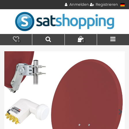
Anmelden
Registrieren
0
0