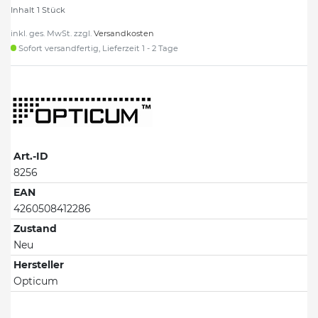
Inhalt
1
Stück
inkl. ges. MwSt. zzgl.
Versandkosten
Sofort versandfertig, Lieferzeit 1 - 2 Tage
Art.-ID
8256
EAN
4260508412286
Zustand
Neu
Hersteller
Opticum