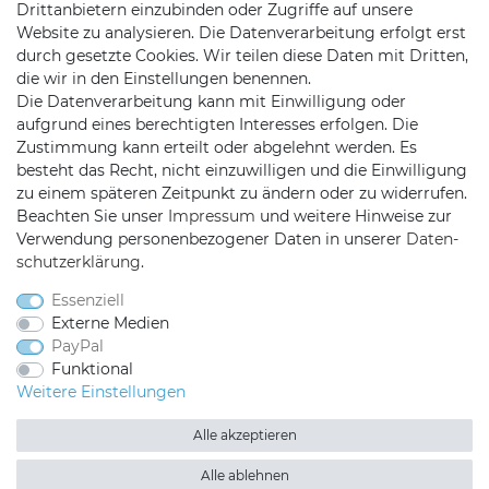
Drittanbietern einzubinden oder Zugriffe auf unsere
Website zu analysieren. Die Datenverarbeitung erfolgt erst
durch gesetzte Cookies. Wir teilen diese Daten mit Dritten,
die wir in den Einstellungen benennen.
Die Datenverarbeitung kann mit Einwilligung oder
KONTAKT
aufgrund eines berechtigten Interesses erfolgen. Die
Zustimmung kann erteilt oder abgelehnt werden. Es
besteht das Recht, nicht einzuwilligen und die Einwilligung
Telefon:
09721 / 9453362
zu einem späteren Zeitpunkt zu ändern oder zu widerrufen.
Beachten Sie unser
Impressum
und weitere Hinweise zur
Mail:
info@satshopping.de
Verwendung personenbezogener Daten in unserer
Daten­
Kopenhagenstr. 4
schutz­erklärung
.
97424 Schweinfurt
Essenziell
Externe Medien
PayPal
Funktional
Weitere Einstellungen
Alle akzeptieren
Satshopping auf Facebook
Satshopping auf Twitte
Satshopping auf 
Alle ablehnen