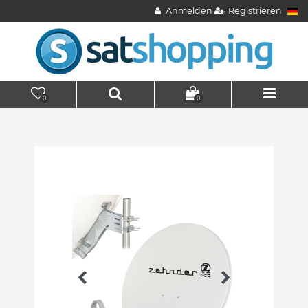
Anmelden
Registrieren
0
0