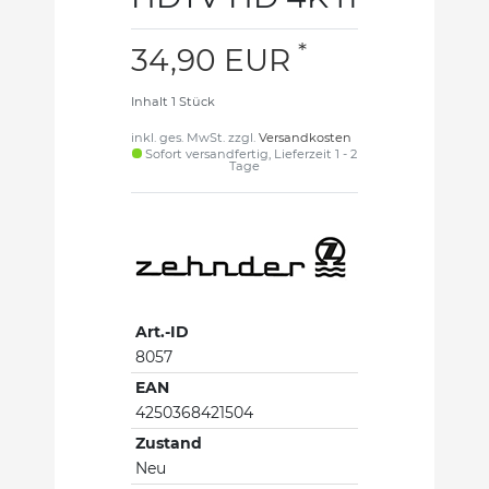
*
34,90 EUR
Inhalt
1
Stück
inkl. ges. MwSt. zzgl.
Versandkosten
Sofort versandfertig, Lieferzeit 1 - 2
Tage
Art.-ID
8057
EAN
4250368421504
Zustand
Neu