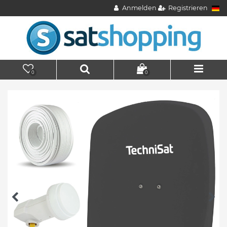
Anmelden
Registrieren
0
0