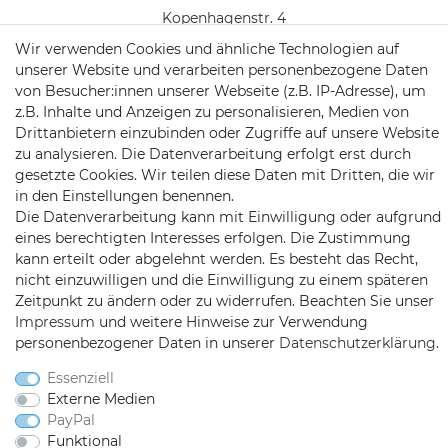
Kopenhagenstr. 4
97424 Schweinfurt
Wir verwenden Cookies und ähnliche Technologien auf
unserer Website und verarbeiten personenbezogene Daten
von Besucher:innen unserer Webseite (z.B. IP-Adresse), um
z.B. Inhalte und Anzeigen zu personalisieren, Medien von
Drittanbietern einzubinden oder Zugriffe auf unsere Website
zu analysieren. Die Datenverarbeitung erfolgt erst durch
gesetzte Cookies. Wir teilen diese Daten mit Dritten, die wir
in den Einstellungen benennen.
Satshopping auf Facebook
Satshopping auf Twitte
Satshopping auf 
Die Datenverarbeitung kann mit Einwilligung oder aufgrund
eines berechtigten Interesses erfolgen. Die Zustimmung
kann erteilt oder abgelehnt werden. Es besteht das Recht,
nicht einzuwilligen und die Einwilligung zu einem späteren
Zeitpunkt zu ändern oder zu widerrufen. Beachten Sie unser
2026 Satshopping
| copyright & design by mediaria®
Impressum
und weitere Hinweise zur Verwendung
*Alle Preise inkl. MwSt., zzgl. Versandkosten
personenbezogener Daten in unserer
Daten­schutz­erklärung
.
Essenziell
Externe Medien
PayPal
Funktional