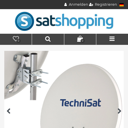
Anmelden
Registrieren
0
0