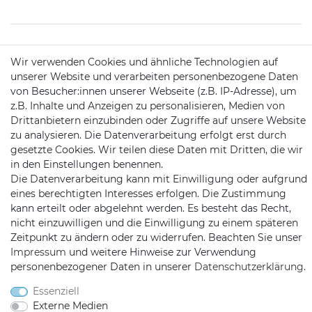
KONTAKT
Wir verwenden Cookies und ähnliche Technologien auf
unserer Website und verarbeiten personenbezogene Daten
von Besucher:innen unserer Webseite (z.B. IP-Adresse), um
Telefon:
09721 / 9453362
z.B. Inhalte und Anzeigen zu personalisieren, Medien von
Drittanbietern einzubinden oder Zugriffe auf unsere Website
Mail:
info@satshopping.de
zu analysieren. Die Datenverarbeitung erfolgt erst durch
gesetzte Cookies. Wir teilen diese Daten mit Dritten, die wir
Kopenhagenstr. 4
in den Einstellungen benennen.
97424 Schweinfurt
Die Datenverarbeitung kann mit Einwilligung oder aufgrund
eines berechtigten Interesses erfolgen. Die Zustimmung
kann erteilt oder abgelehnt werden. Es besteht das Recht,
nicht einzuwilligen und die Einwilligung zu einem späteren
Zeitpunkt zu ändern oder zu widerrufen. Beachten Sie unser
Impressum
und weitere Hinweise zur Verwendung
personenbezogener Daten in unserer
Daten­schutz­erklärung
.
Satshopping auf Facebook
Satshopping auf Twitte
Satshopping auf 
Essenziell
Externe Medien