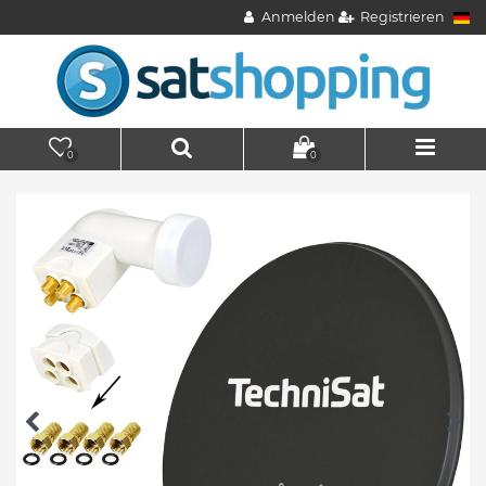
Anmelden
Registrieren
0
0