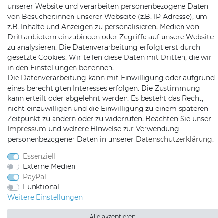
unserer Website und verarbeiten personenbezogene Daten
von Besucher:innen unserer Webseite (z.B. IP-Adresse), um
z.B. Inhalte und Anzeigen zu personalisieren, Medien von
Drittanbietern einzubinden oder Zugriffe auf unsere Website
zu analysieren. Die Datenverarbeitung erfolgt erst durch
gesetzte Cookies. Wir teilen diese Daten mit Dritten, die wir
in den Einstellungen benennen.
Die Datenverarbeitung kann mit Einwilligung oder aufgrund
Satshopping auf Facebook
Satshopping auf Twitte
Satshopping auf 
eines berechtigten Interesses erfolgen. Die Zustimmung
kann erteilt oder abgelehnt werden. Es besteht das Recht,
nicht einzuwilligen und die Einwilligung zu einem späteren
Zeitpunkt zu ändern oder zu widerrufen. Beachten Sie unser
Impressum
und weitere Hinweise zur Verwendung
2026 Satshopping
| copyright & design by mediaria®
personenbezogener Daten in unserer
Daten­schutz­erklärung
.
*Alle Preise inkl. MwSt., zzgl. Versandkosten
Essenziell
Externe Medien
PayPal
Funktional
Weitere Einstellungen
Alle akzeptieren