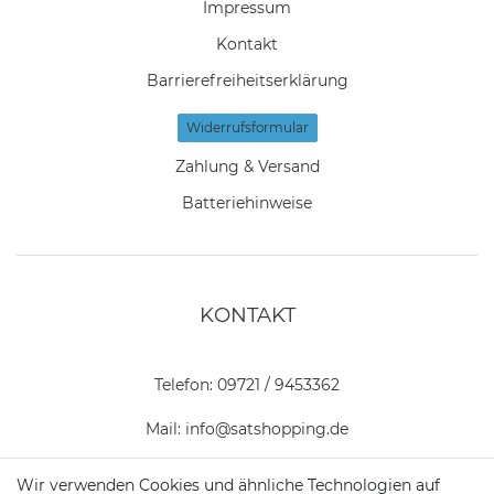
Impressum
Kontakt
Barrierefreiheitserklärung
Widerrufs­formular
Zahlung & Versand
Batteriehinweise
KONTAKT
Telefon:
09721 / 9453362
Mail:
info@satshopping.de
Kopenhagenstr. 4
Wir verwenden Cookies und ähnliche Technologien auf
97424 Schweinfurt