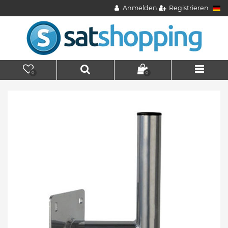
Anmelden
Registrieren
0
0