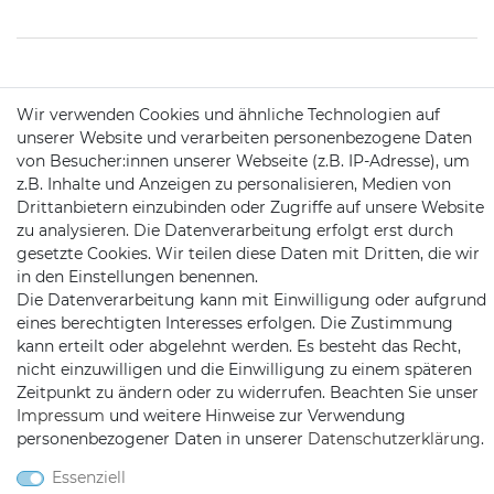
KONTAKT
Wir verwenden Cookies und ähnliche Technologien auf
unserer Website und verarbeiten personenbezogene Daten
von Besucher:innen unserer Webseite (z.B. IP-Adresse), um
Telefon:
09721 / 9453362
z.B. Inhalte und Anzeigen zu personalisieren, Medien von
Drittanbietern einzubinden oder Zugriffe auf unsere Website
Mail:
info@satshopping.de
zu analysieren. Die Datenverarbeitung erfolgt erst durch
Kopenhagenstr. 4
gesetzte Cookies. Wir teilen diese Daten mit Dritten, die wir
97424 Schweinfurt
in den Einstellungen benennen.
Die Datenverarbeitung kann mit Einwilligung oder aufgrund
eines berechtigten Interesses erfolgen. Die Zustimmung
kann erteilt oder abgelehnt werden. Es besteht das Recht,
nicht einzuwilligen und die Einwilligung zu einem späteren
Zeitpunkt zu ändern oder zu widerrufen. Beachten Sie unser
Impressum
und weitere Hinweise zur Verwendung
personenbezogener Daten in unserer
Daten­schutz­erklärung
.
Satshopping auf Facebook
Satshopping auf Twitte
Satshopping auf 
Essenziell