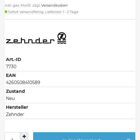
inkl. ges. MwSt. zzgl.
Versandkosten
Sofort versandfertig, Lieferzeit 1 - 2 Tage
Art.-ID
7730
EAN
4260508410589
Zustand
Neu
Hersteller
Zehnder