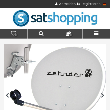
Anmelden
Registrieren
0
0