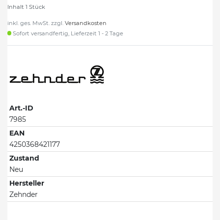
Inhalt
1
Stück
inkl. ges. MwSt. zzgl.
Versandkosten
Sofort versandfertig, Lieferzeit 1 - 2 Tage
Art.-ID
7985
EAN
4250368421177
Zustand
Neu
Hersteller
Zehnder