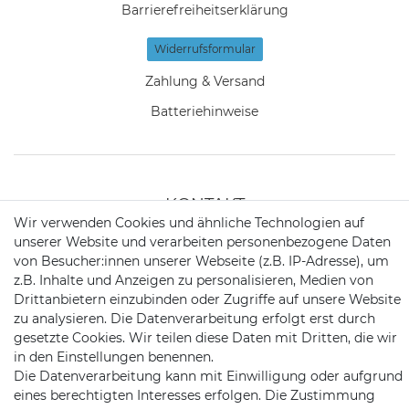
Barrierefreiheitserklärung
Widerrufs­formular
Zahlung & Versand
Batteriehinweise
KONTAKT
Wir verwenden Cookies und ähnliche Technologien auf
unserer Website und verarbeiten personenbezogene Daten
von Besucher:innen unserer Webseite (z.B. IP-Adresse), um
Telefon:
09721 / 9453362
z.B. Inhalte und Anzeigen zu personalisieren, Medien von
Mail:
info@satshopping.de
Drittanbietern einzubinden oder Zugriffe auf unsere Website
zu analysieren. Die Datenverarbeitung erfolgt erst durch
Kopenhagenstr. 4
gesetzte Cookies. Wir teilen diese Daten mit Dritten, die wir
97424 Schweinfurt
in den Einstellungen benennen.
Die Datenverarbeitung kann mit Einwilligung oder aufgrund
eines berechtigten Interesses erfolgen. Die Zustimmung