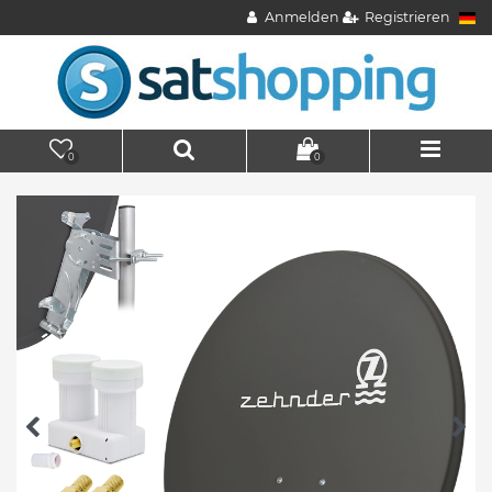
Anmelden
Registrieren
0
0