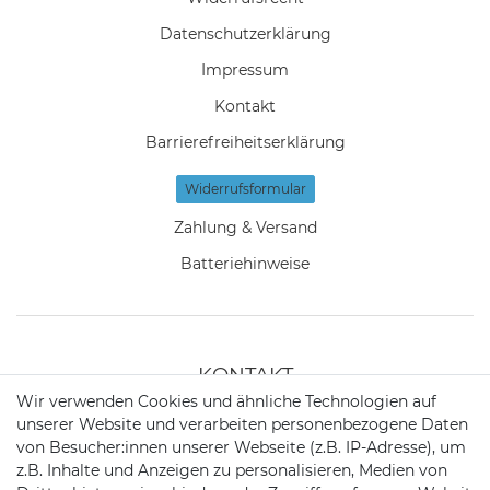
Daten­schutz­erklärung
Impressum
Kontakt
Barrierefreiheitserklärung
Widerrufs­formular
Zahlung & Versand
Batteriehinweise
KONTAKT
Wir verwenden Cookies und ähnliche Technologien auf
unserer Website und verarbeiten personenbezogene Daten
Telefon:
09721 / 9453362
von Besucher:innen unserer Webseite (z.B. IP-Adresse), um
z.B. Inhalte und Anzeigen zu personalisieren, Medien von
Mail:
info@satshopping.de