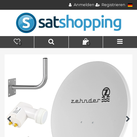
Anmelden
Registrieren
0
0