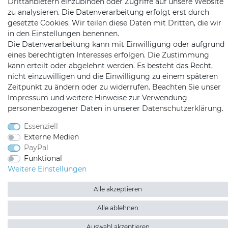
Drittanbietern einzubinden oder Zugriffe auf unsere Website
zu analysieren. Die Datenverarbeitung erfolgt erst durch
Kopenhagenstr. 4
gesetzte Cookies. Wir teilen diese Daten mit Dritten, die wir
97424 Schweinfurt
in den Einstellungen benennen.
Die Datenverarbeitung kann mit Einwilligung oder aufgrund
eines berechtigten Interesses erfolgen. Die Zustimmung
kann erteilt oder abgelehnt werden. Es besteht das Recht,
nicht einzuwilligen und die Einwilligung zu einem späteren
Zeitpunkt zu ändern oder zu widerrufen. Beachten Sie unser
Impressum
und weitere Hinweise zur Verwendung
personenbezogener Daten in unserer
Daten­schutz­erklärung
.
Satshopping auf Facebook
Satshopping auf Twitte
Satshopping auf 
Essenziell
Externe Medien
PayPal
Funktional
Weitere Einstellungen
2026 Satshopping
| copyright & design by mediaria®
*Alle Preise inkl. MwSt., zzgl. Versandkosten
Alle akzeptieren
Alle ablehnen
Auswahl akzeptieren