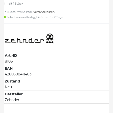
Inhalt
1
Stück
inkl. ges. MwSt. zzgl.
Versandkosten
Sofort versandfertig, Lieferzeit 1 - 2 Tage
Art.-ID
8106
EAN
4260508411463
Zustand
Neu
Hersteller
Zehnder