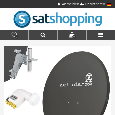
Anmelden
Registrieren
0
0