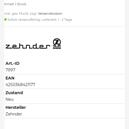
Inhalt
1
Stück
inkl. ges. MwSt. zzgl.
Versandkosten
Sofort versandfertig, Lieferzeit 1 - 2 Tage
Art.-ID
7997
EAN
4250368421177
Zustand
Neu
Hersteller
Zehnder