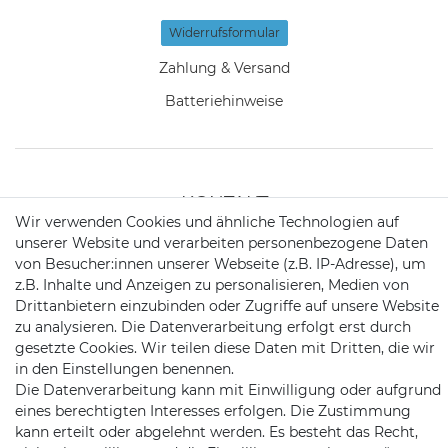
Widerrufs­formular
Zahlung & Versand
Batteriehinweise
KONTAKT
Wir verwenden Cookies und ähnliche Technologien auf
unserer Website und verarbeiten personenbezogene Daten
von Besucher:innen unserer Webseite (z.B. IP-Adresse), um
Telefon:
09721 / 9453362
z.B. Inhalte und Anzeigen zu personalisieren, Medien von
Mail:
info@satshopping.de
Drittanbietern einzubinden oder Zugriffe auf unsere Website
zu analysieren. Die Datenverarbeitung erfolgt erst durch
Kopenhagenstr. 4
gesetzte Cookies. Wir teilen diese Daten mit Dritten, die wir
97424 Schweinfurt
in den Einstellungen benennen.
Die Datenverarbeitung kann mit Einwilligung oder aufgrund
eines berechtigten Interesses erfolgen. Die Zustimmung
kann erteilt oder abgelehnt werden. Es besteht das Recht,