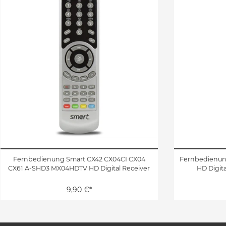
Fernbedienung Smart CX42 CX04CI CX04
Fernbedienung
CX61 A-SHD3 MX04HDTV HD Digital Receiver
HD Digita
9,90 €*