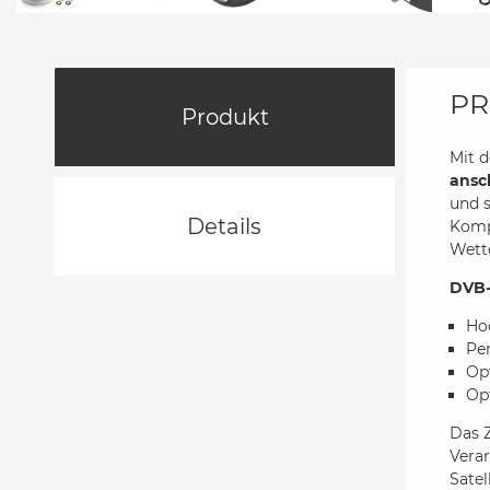
PR
Produkt
Mit 
ansc
und s
Details
Kompo
Wette
DVB-
Ho
Per
Op
Op
Das 
Verar
Satel