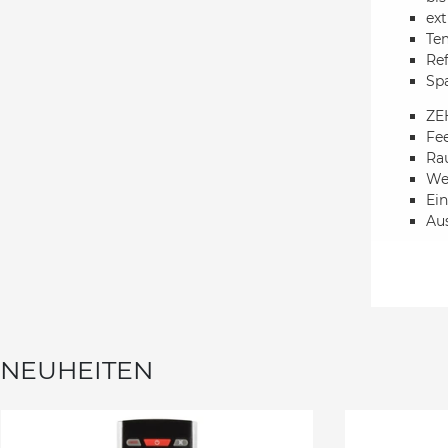
ex
Tem
Ref
Spa
ZE
Fe
Rau
We
Ein
Au
NEUHEITEN