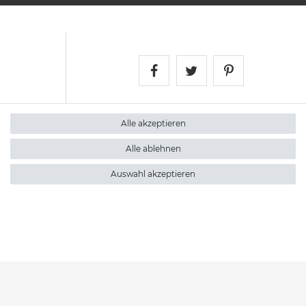
Satshopping auf Face
Satshopping auf 
Satshopping
Alle akzeptieren
Alle ablehnen
Auswahl akzeptieren