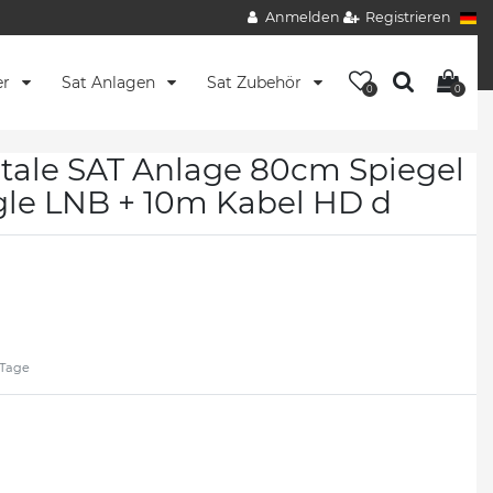
Anmelden
Registrieren
er
Sat Anlagen
Sat Zubehör
0
0
ale SAT Anlage 80cm Spiegel
gle LNB + 10m Kabel HD d
2 Tage