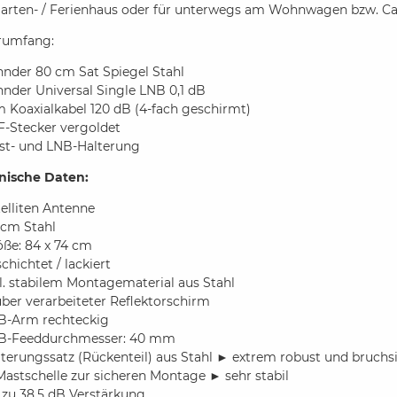
arten- / Ferienhaus oder für unterwegs am Wohnwagen bzw. Ca
erumfang:
hnder 80 cm Sat Spiegel Stahl
nder Universal Single LNB 0,1 dB
 Koaxialkabel 120 dB (4-fach geschirmt)
F-Stecker vergoldet
st- und LNB-Halterung
nische Daten:
elliten Antenne
 cm Stahl
öße: 84 x 74 cm
chichtet / lackiert
l. stabilem Montagematerial aus Stahl
ber verarbeiteter Reflektorschirm
B-Arm rechteckig
B-Feeddurchmesser: 40 mm
terungssatz (Rückenteil) aus Stahl ► extrem robust und bruchs
Mastschelle zur sicheren Montage ► sehr stabil
 zu 38,5 dB Verstärkung