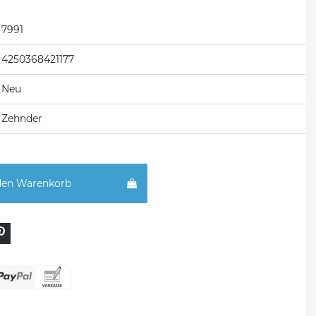
7991
4250368421177
Neu
Zehnder
den Warenkorb