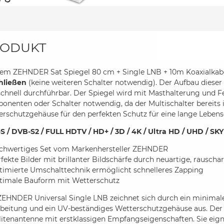
ODUKT
dem ZEHNDER Sat Spiegel 80 cm + Single LNB + 10m Koaxialkab
hließen
(keine weiteren Schalter notwendig). Der Aufbau dieser 
chnell durchführbar. Der Spiegel wird mit Masthalterung und Fe
nenten oder Schalter notwendig, da der Multischalter bereits i
rschutzgehäuse für den perfekten Schutz für eine lange Lebens
S / DVB-S2 / FULL HDTV / HD+ / 3D / 4K / Ultra HD / UHD / SKY
chwertiges Set vom Markenhersteller ZEHNDER
fekte Bilder mit brillanter Bildschärfe durch neuartige, rausc
timierte Umschalttechnik ermöglicht schnelleres Zapping
timale Bauform mit Wetterschutz
ZEHNDER Universal Single LNB zeichnet sich durch ein minimal
beitung und ein UV-beständiges Wetterschutzgehäuse aus. Der 8
litenantenne mit erstklassigen Empfangseigenschaften. Sie eig