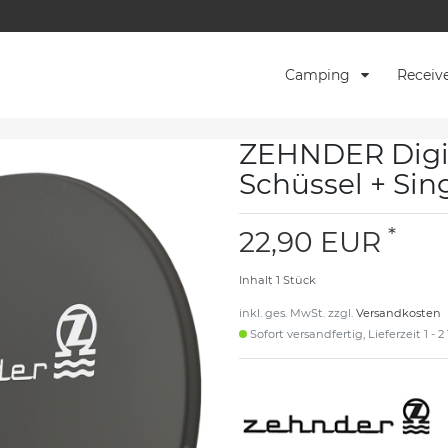
Camping
Receiv
ZEHNDER Digit
Schüssel + Sin
*
22,90 EUR
Inhalt
1
Stück
inkl. ges. MwSt. zzgl.
Versandkosten
Sofort versandfertig, Lieferzeit 1 - 