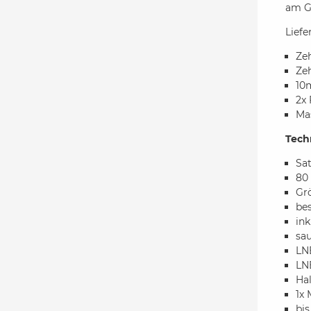
am G
Lief
Ze
Zeh
10m
2x 
Ma
Tech
Sat
80
Gr
bes
ink
sau
LN
LN
Hal
1x 
bis