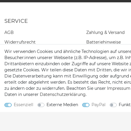
SERVICE
AGB
Zahlung & Versand
Widerrufs­recht
Batteriehinweise
Wir verwenden Cookies und ähnliche Technologien auf unser
Daten­schutz­erklärung
Besucher:innen unserer Webseite (z.B. IP-Adresse), um z.B. In
Impressum
Drittanbietern einzubinden oder Zugriffe auf unsere Website 
gesetzte Cookies. Wir teilen diese Daten mit Dritten, die wir
Kontakt
Die Datenverarbeitung kann mit Einwilligung oder aufgrund 
Barrierefreiheitserklärung
erteilt oder abgelehnt werden. Es besteht das Recht, nicht ei
zu ändern oder zu widerrufen. Beachten Sie unser
Impressum
Widerrufs­formular
Daten in unserer
Daten­schutz­erklärung
.
Essenziell
Externe Medien
PayPal
Funkt
2026 Satshopping
| copyright & design by mediaria®
*Alle Preise inkl. MwSt., zzgl. Versandkosten