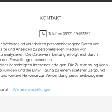
KONTAKT
Telefon:
09721 / 9453362
Mail:
info@satshopping.de
er Website und verarbeiten personenbezogene Daten von
halte und Anzeigen zu personalisieren, Medien von
Kopenhagenstr. 4
zu analysieren. Die Datenverarbeitung erfolgt erst durch
97424 Schweinfurt
 in den Einstellungen benennen.
eines berechtigten Interesses erfolgen. Die Zustimmung kann
nzuwilligen und die Einwilligung zu einem späteren Zeitpunkt
und weitere Hinweise zur Verwendung personenbezogener
ional
Weitere Einstellungen