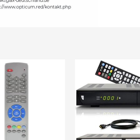
akt@ax-deutschland.de
s://www.opticum.red/kontakt.php