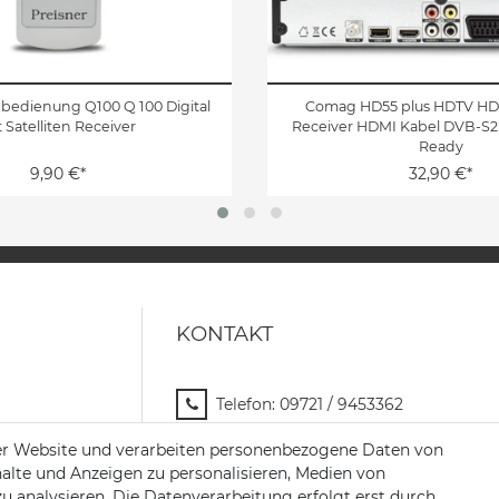
nbedienung Q100 Q 100 Digital
Comag HD55 plus HDTV HD 
t Satelliten Receiver
Receiver HDMI Kabel DVB-S2
Ready
9,90 €*
32,90 €*
KONTAKT
Telefon:
09721 / 9453362
Mail:
info@satshopping.de
er Website und verarbeiten personenbezogene Daten von
halte und Anzeigen zu personalisieren, Medien von
Kopenhagenstr. 4
zu analysieren. Die Datenverarbeitung erfolgt erst durch