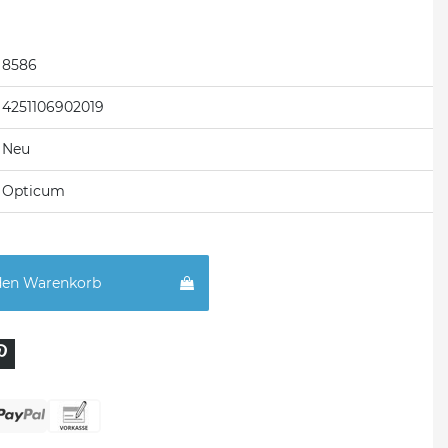
8586
4251106902019
Neu
Opticum
den Warenkorb