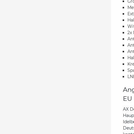
Gr
Me
Ext
Ha
Wi
2x 
An
Ant
An
Hal
Kr
Sp
LN
Ang
EU 
AX D
Haupt
Idelb
Deut