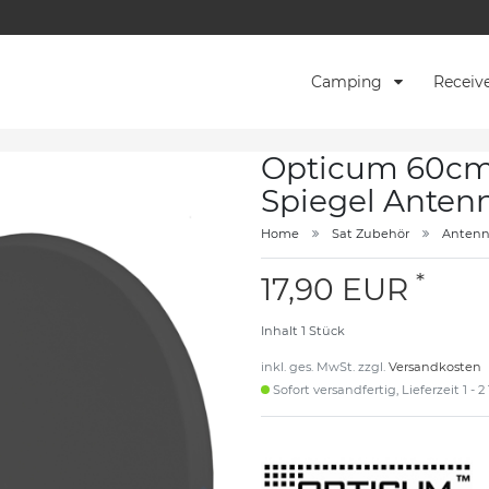
Camping
Receiv
Opticum 60cm
Spiegel Anten
Home
Sat Zubehör
Anten
*
17,90 EUR
Inhalt
1
Stück
inkl. ges. MwSt. zzgl.
Versandkosten
Sofort versandfertig, Lieferzeit 1 - 