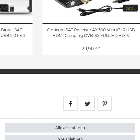
Digital SAT
Opticum SAT Receiver AX 300 Mini v3 IR USB
 USB 2.0 PVR
HDMI Camping DVB-S2 FULL HD HDTV
29,90 €*
Satshopping auf Face
Satshopping auf 
Satshopping
Alle akzeptieren
Alle ablehnen