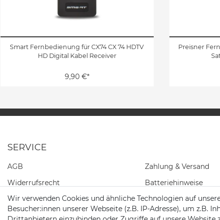
Smart Fernbedienung für CX74 CX 74 HDTV
Preisner Fer
HD Digital Kabel Receiver
Sa
9,90 €*
SERVICE
AGB
Zahlung & Versand
Widerrufs­recht
Batteriehinweise
Wir verwenden Cookies und ähnliche Technologien auf unser
Daten­schutz­erklärung
Besucher:innen unserer Webseite (z.B. IP-Adresse), um z.B. In
Impressum
Drittanbietern einzubinden oder Zugriffe auf unsere Website 