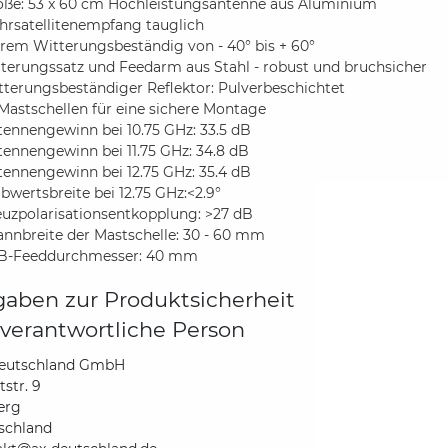
öße: 53 x 60 cm Hochleistungsantenne aus Aluminium
hrsatellitenempfang tauglich
rem Witterungsbeständig von - 40° bis + 60°
lterungssatz und Feedarm aus Stahl - robust und bruchsicher
tterungsbeständiger Reflektor: Pulverbeschichtet
Mastschellen für eine sichere Montage
tennengewinn bei 10.75 GHz: 33.5 dB
ennengewinn bei 11.75 GHz: 34.8 dB
tennengewinn bei 12.75 GHz: 35.4 dB
bwertsbreite bei 12.75 GHz:<2.9°
euzpolarisationsentkopplung: >27 dB
annbreite der Mastschelle: 30 - 60 mm
B-Feeddurchmesser: 40 mm
aben zur Produktsicherheit
verantwortliche Person
eutschland GmbH
str. 9
erg
schland