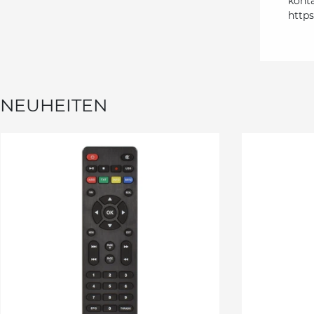
kont
http
NEUHEITEN