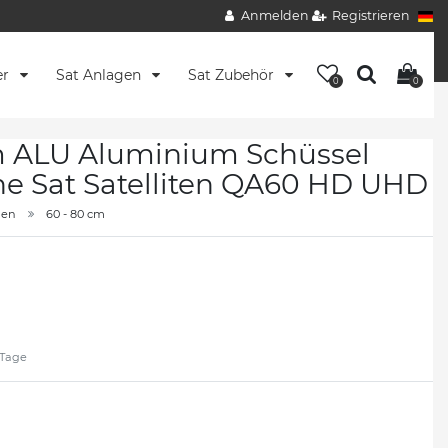
Anmelden
Registrieren
er
Sat Anlagen
Sat Zubehör
0
0
 ALU Aluminium Schüssel
ne Sat Satelliten QA60 HD UHD
nen
60 - 80 cm
2 Tage