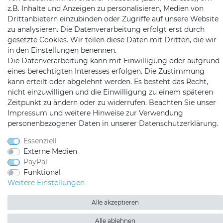
z.B. Inhalte und Anzeigen zu personalisieren, Medien von
Telefon:
09721 / 9453362
Drittanbietern einzubinden oder Zugriffe auf unsere Website
zu analysieren. Die Datenverarbeitung erfolgt erst durch
Mail:
info@satshopping.de
gesetzte Cookies. Wir teilen diese Daten mit Dritten, die wir
Kopenhagenstr. 4
in den Einstellungen benennen.
97424 Schweinfurt
Die Datenverarbeitung kann mit Einwilligung oder aufgrund
eines berechtigten Interesses erfolgen. Die Zustimmung
kann erteilt oder abgelehnt werden. Es besteht das Recht,
nicht einzuwilligen und die Einwilligung zu einem späteren
Zeitpunkt zu ändern oder zu widerrufen. Beachten Sie unser
Impressum
und weitere Hinweise zur Verwendung
personenbezogener Daten in unserer
Daten­schutz­erklärung
.
Satshopping auf Facebook
Satshopping auf Twitte
Satshopping auf 
Essenziell
Externe Medien
PayPal
Funktional
Weitere Einstellungen
2026 Satshopping
| copyright & design by mediaria®
Alle akzeptieren
*Alle Preise inkl. MwSt., zzgl. Versandkosten
Alle ablehnen