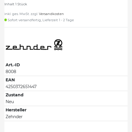
Inhalt
1
Stück
inkl. ges. MwSt. zzgl.
Versandkosten
Sofort versandfertig, Lieferzeit 1 - 2 Tage
Art.-ID
8008
EAN
4250372651447
Zustand
Neu
Hersteller
Zehnder