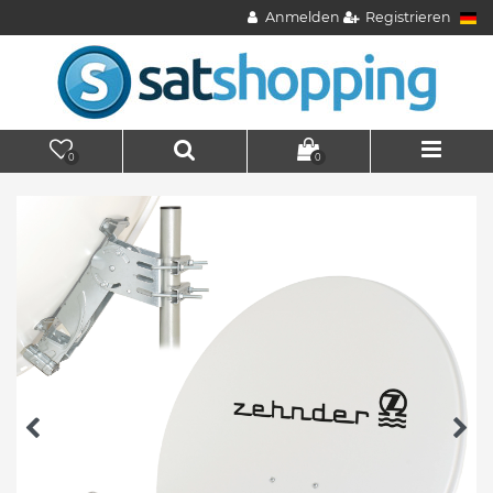
Anmelden
Registrieren
0
0