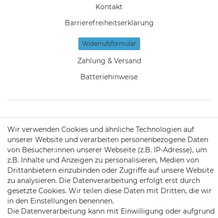
Kontakt
Barrierefreiheitserklärung
Widerrufs­formular
Zahlung & Versand
Batteriehinweise
KONTAKT
Wir verwenden Cookies und ähnliche Technologien auf
unserer Website und verarbeiten personenbezogene Daten
von Besucher:innen unserer Webseite (z.B. IP-Adresse), um
Telefon:
09721 / 9453362
z.B. Inhalte und Anzeigen zu personalisieren, Medien von
Drittanbietern einzubinden oder Zugriffe auf unsere Website
Mail:
info@satshopping.de
zu analysieren. Die Datenverarbeitung erfolgt erst durch
gesetzte Cookies. Wir teilen diese Daten mit Dritten, die wir
Kopenhagenstr. 4
in den Einstellungen benennen.
97424 Schweinfurt
Die Datenverarbeitung kann mit Einwilligung oder aufgrund