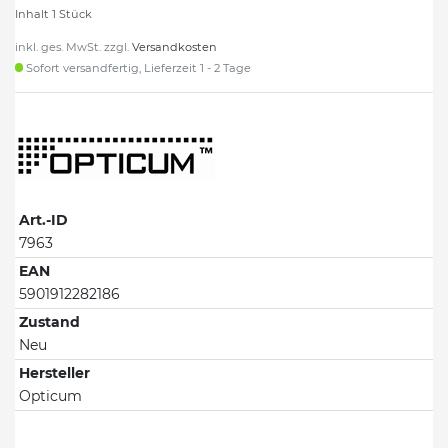
Inhalt
1
Stück
inkl. ges. MwSt. zzgl.
Versandkosten
Sofort versandfertig, Lieferzeit 1 - 2 Tage
Art.-ID
7963
EAN
5901912282186
Zustand
Neu
Hersteller
Opticum