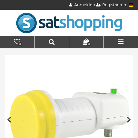
Anmelden
Registrieren
0
0