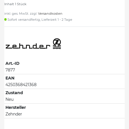
Inhalt
1
Stück
inkl. ges. MwSt. zzgl.
Versandkosten
Sofort versandfertig, Lieferzeit 1 - 2 Tage
Art.-ID
7877
EAN
4250368421368
Zustand
Neu
Hersteller
Zehnder