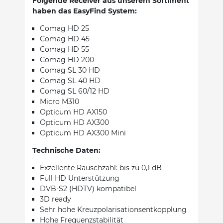
Folgende Receiver aus unserem Sortiment
haben das EasyFind System:
Comag HD 25
Comag HD 45
Comag HD 55
Comag HD 200
Comag SL 30 HD
Comag SL 40 HD
Comag SL 60/12 HD
Micro M310
Opticum HD AX150
Opticum HD AX300
Opticum HD AX300 Mini
Technische Daten:
Exzellente Rauschzahl: bis zu 0,1 dB
Full HD Unterstützung
DVB-S2 (HDTV) kompatibel
3D ready
Sehr hohe Kreuzpolarisationsentkopplung
Hohe Frequenzstabilität