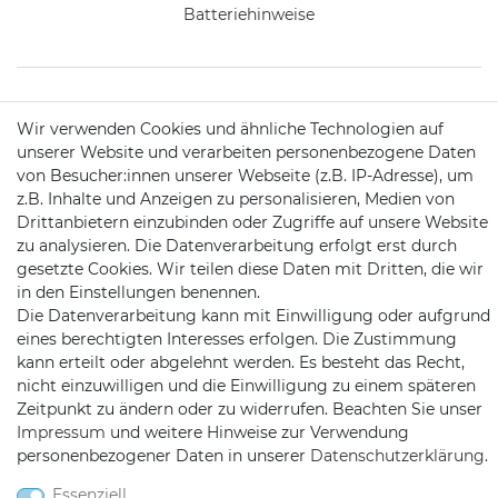
Batteriehinweise
KONTAKT
Wir verwenden Cookies und ähnliche Technologien auf
unserer Website und verarbeiten personenbezogene Daten
von Besucher:innen unserer Webseite (z.B. IP-Adresse), um
Telefon:
09721 / 9453362
z.B. Inhalte und Anzeigen zu personalisieren, Medien von
Drittanbietern einzubinden oder Zugriffe auf unsere Website
Mail:
info@satshopping.de
zu analysieren. Die Datenverarbeitung erfolgt erst durch
gesetzte Cookies. Wir teilen diese Daten mit Dritten, die wir
Kopenhagenstr. 4
in den Einstellungen benennen.
97424 Schweinfurt
Die Datenverarbeitung kann mit Einwilligung oder aufgrund
eines berechtigten Interesses erfolgen. Die Zustimmung
kann erteilt oder abgelehnt werden. Es besteht das Recht,
nicht einzuwilligen und die Einwilligung zu einem späteren
Zeitpunkt zu ändern oder zu widerrufen. Beachten Sie unser
Impressum
und weitere Hinweise zur Verwendung
personenbezogener Daten in unserer
Daten­schutz­erklärung
.
Satshopping auf Facebook
Satshopping auf Twitte
Satshopping auf 
Essenziell