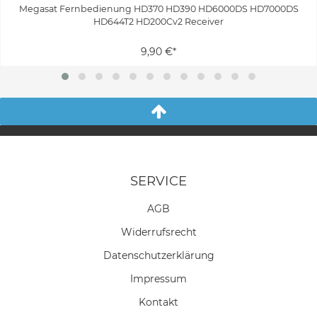
Megasat Fernbedienung HD370 HD390 HD6000DS HD7000DS
HD644T2 HD200Cv2 Receiver
9,90 €*
SERVICE
AGB
Widerrufs­recht
Daten­schutz­erklärung
Impressum
Kontakt