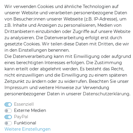
Wir verwenden Cookies und ähnliche Technologien auf
KONTAKT
unserer Website und verarbeiten personenbezogene Daten
von Besucher:innen unserer Webseite (z.B. IP-Adresse), um
z.B. Inhalte und Anzeigen zu personalisieren, Medien von
Telefon:
09721 / 9453362
Drittanbietern einzubinden oder Zugriffe auf unsere Website
zu analysieren. Die Datenverarbeitung erfolgt erst durch
Mail:
info@satshopping.de
gesetzte Cookies. Wir teilen diese Daten mit Dritten, die wir
in den Einstellungen benennen.
Kopenhagenstr. 4
Die Datenverarbeitung kann mit Einwilligung oder aufgrund
97424 Schweinfurt
eines berechtigten Interesses erfolgen. Die Zustimmung
kann erteilt oder abgelehnt werden. Es besteht das Recht,
nicht einzuwilligen und die Einwilligung zu einem späteren
Zeitpunkt zu ändern oder zu widerrufen. Beachten Sie unser
Impressum
und weitere Hinweise zur Verwendung
personenbezogener Daten in unserer
Daten­schutz­erklärung
.
Essenziell
Satshopping auf Facebook
Satshopping auf Twitte
Satshopping auf 
Externe Medien
PayPal
Funktional
Weitere Einstellungen