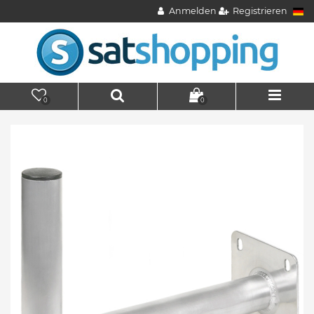
Anmelden
Registrieren
0
0