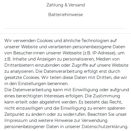
Zahlung & Versand
Batteriehinweise
Wir verwenden Cookies und ähnliche Technologien auf
KONTAKT
unserer Website und verarbeiten personenbezogene Daten
von Besucher:innen unserer Webseite (z.B. IP-Adresse), um
z.B. Inhalte und Anzeigen zu personalisieren, Medien von
Telefon:
09721 / 9453362
Drittanbietern einzubinden oder Zugriffe auf unsere Website
zu analysieren. Die Datenverarbeitung erfolgt erst durch
Mail:
info@satshopping.de
gesetzte Cookies. Wir teilen diese Daten mit Dritten, die wir
in den Einstellungen benennen.
Kopenhagenstr. 4
Die Datenverarbeitung kann mit Einwilligung oder aufgrund
97424 Schweinfurt
eines berechtigten Interesses erfolgen. Die Zustimmung
kann erteilt oder abgelehnt werden. Es besteht das Recht,
nicht einzuwilligen und die Einwilligung zu einem späteren
Zeitpunkt zu ändern oder zu widerrufen. Beachten Sie unser
Impressum
und weitere Hinweise zur Verwendung
personenbezogener Daten in unserer
Daten­schutz­erklärung
.