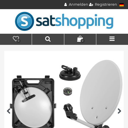
Anmelden
Registrieren
0
0