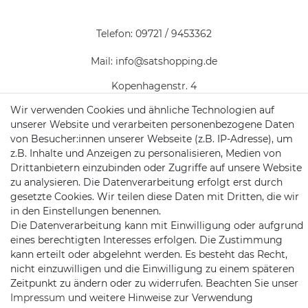
Telefon:
09721 / 9453362
Mail:
info@satshopping.de
Kopenhagenstr. 4
97424 Schweinfurt
Wir verwenden Cookies und ähnliche Technologien auf
unserer Website und verarbeiten personenbezogene Daten
von Besucher:innen unserer Webseite (z.B. IP-Adresse), um
z.B. Inhalte und Anzeigen zu personalisieren, Medien von
Drittanbietern einzubinden oder Zugriffe auf unsere Website
zu analysieren. Die Datenverarbeitung erfolgt erst durch
gesetzte Cookies. Wir teilen diese Daten mit Dritten, die wir
in den Einstellungen benennen.
Satshopping auf Facebook
Satshopping auf Twitte
Satshopping auf 
Die Datenverarbeitung kann mit Einwilligung oder aufgrund
eines berechtigten Interesses erfolgen. Die Zustimmung
kann erteilt oder abgelehnt werden. Es besteht das Recht,
nicht einzuwilligen und die Einwilligung zu einem späteren
Zeitpunkt zu ändern oder zu widerrufen. Beachten Sie unser
2026 Satshopping
| copyright & design by mediaria®
Impressum
und weitere Hinweise zur Verwendung
*Alle Preise inkl. MwSt., zzgl. Versandkosten