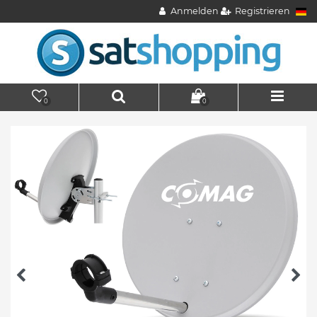
Anmelden
Registrieren
0
0