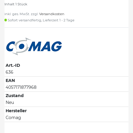
Inhalt
1
Stück
inkl. ges. MwSt. zzgl.
Versandkosten
Sofort versandfertig, Lieferzeit 1 - 2 Tage
Art.-ID
636
EAN
4057171877968
Zustand
Neu
Hersteller
Comag