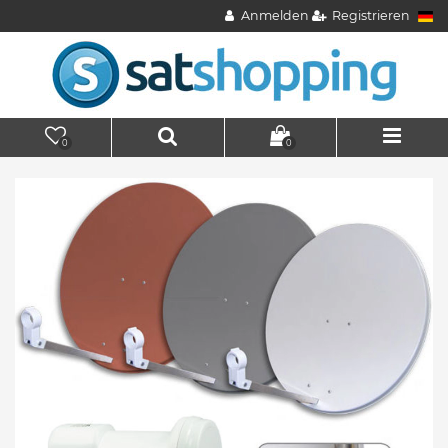
Anmelden
Registrieren
0
0