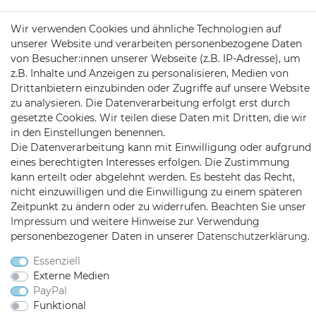
KONTAKT
Wir verwenden Cookies und ähnliche Technologien auf
unserer Website und verarbeiten personenbezogene Daten
von Besucher:innen unserer Webseite (z.B. IP-Adresse), um
z.B. Inhalte und Anzeigen zu personalisieren, Medien von
Telefon:
09721 / 9453362
Drittanbietern einzubinden oder Zugriffe auf unsere Website
Mail:
info@satshopping.de
zu analysieren. Die Datenverarbeitung erfolgt erst durch
gesetzte Cookies. Wir teilen diese Daten mit Dritten, die wir
Kopenhagenstr. 4
in den Einstellungen benennen.
97424 Schweinfurt
Die Datenverarbeitung kann mit Einwilligung oder aufgrund
eines berechtigten Interesses erfolgen. Die Zustimmung
kann erteilt oder abgelehnt werden. Es besteht das Recht,
nicht einzuwilligen und die Einwilligung zu einem späteren
Zeitpunkt zu ändern oder zu widerrufen. Beachten Sie unser
Impressum
und weitere Hinweise zur Verwendung
personenbezogener Daten in unserer
Daten­schutz­erklärung
.
Satshopping auf Facebook
Satshopping auf Twitte
Satshopping auf 
Essenziell
Externe Medien
PayPal
Funktional