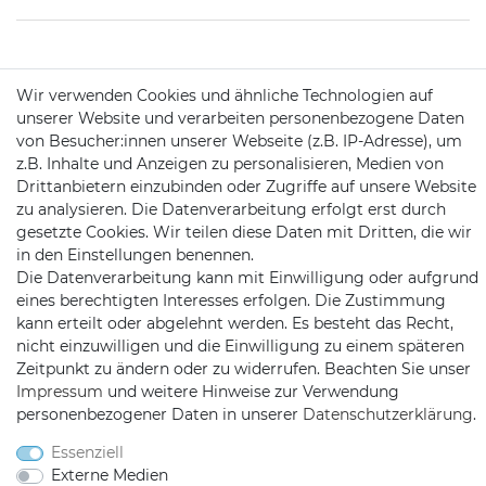
KONTAKT
Wir verwenden Cookies und ähnliche Technologien auf
unserer Website und verarbeiten personenbezogene Daten
von Besucher:innen unserer Webseite (z.B. IP-Adresse), um
Telefon:
09721 / 9453362
z.B. Inhalte und Anzeigen zu personalisieren, Medien von
Drittanbietern einzubinden oder Zugriffe auf unsere Website
Mail:
info@satshopping.de
zu analysieren. Die Datenverarbeitung erfolgt erst durch
Kopenhagenstr. 4
gesetzte Cookies. Wir teilen diese Daten mit Dritten, die wir
97424 Schweinfurt
in den Einstellungen benennen.
Die Datenverarbeitung kann mit Einwilligung oder aufgrund
eines berechtigten Interesses erfolgen. Die Zustimmung
kann erteilt oder abgelehnt werden. Es besteht das Recht,
nicht einzuwilligen und die Einwilligung zu einem späteren
Zeitpunkt zu ändern oder zu widerrufen. Beachten Sie unser
Impressum
und weitere Hinweise zur Verwendung
personenbezogener Daten in unserer
Daten­schutz­erklärung
.
Satshopping auf Facebook
Satshopping auf Twitte
Satshopping auf 
Essenziell
Externe Medien