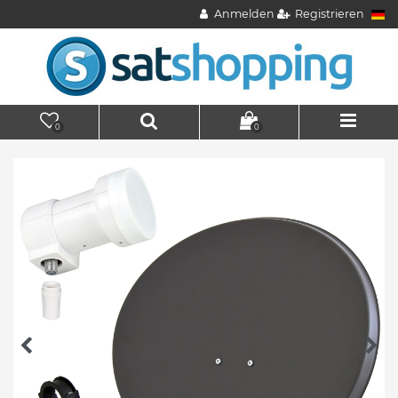
Anmelden
Registrieren
0
0