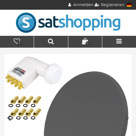
Anmelden
Registrieren
0
0