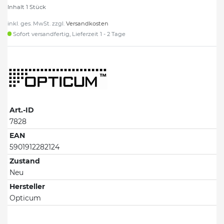
Inhalt
1
Stück
inkl. ges. MwSt. zzgl.
Versandkosten
Sofort versandfertig, Lieferzeit 1 - 2 Tage
Art.-ID
7828
EAN
5901912282124
Zustand
Neu
Hersteller
Opticum