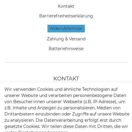
Kontakt
Barrierefreiheitserklärung
Widerrufs­formular
Zahlung & Versand
Batteriehinweise
KONTAKT
Wir verwenden Cookies und ähnliche Technologien auf
unserer Website und verarbeiten personenbezogene Daten
Telefon:
09721 / 9453362
von Besucher:innen unserer Webseite (z.B. IP-Adresse), um
z.B. Inhalte und Anzeigen zu personalisieren, Medien von
Mail:
info@satshopping.de
Drittanbietern einzubinden oder Zugriffe auf unsere Website
Kopenhagenstr. 4
zu analysieren. Die Datenverarbeitung erfolgt erst durch
97424 Schweinfurt
gesetzte Cookies. Wir teilen diese Daten mit Dritten, die wir