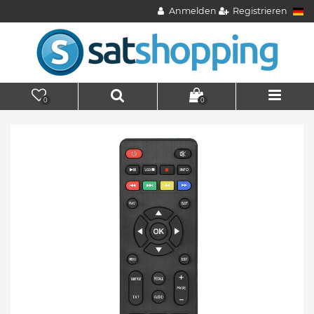
Anmelden
Registrieren
0
0