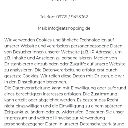
Telefon:
09721 / 9453362
Mail:
info@satshopping.de
Kopenhagenstr. 4
Wir verwenden Cookies und ähnliche Technologien auf
97424 Schweinfurt
unserer Website und verarbeiten personenbezogene Daten
von Besucher:innen unserer Webseite (z.B. IP-Adresse), um
z.B. Inhalte und Anzeigen zu personalisieren, Medien von
Drittanbietern einzubinden oder Zugriffe auf unsere Website
zu analysieren. Die Datenverarbeitung erfolgt erst durch
gesetzte Cookies. Wir teilen diese Daten mit Dritten, die wir
in den Einstellungen benennen.
Die Datenverarbeitung kann mit Einwilligung oder aufgrund
Satshopping auf Facebook
Satshopping auf Twitte
Satshopping auf 
eines berechtigten Interesses erfolgen. Die Zustimmung
kann erteilt oder abgelehnt werden. Es besteht das Recht,
nicht einzuwilligen und die Einwilligung zu einem späteren
Zeitpunkt zu ändern oder zu widerrufen. Beachten Sie unser
Impressum
und weitere Hinweise zur Verwendung
personenbezogener Daten in unserer
Daten­schutz­erklärung
.
2026 Satshopping
| copyright & design by mediaria®