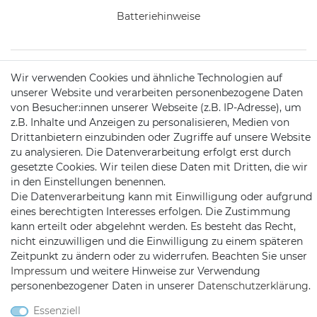
Batteriehinweise
Wir verwenden Cookies und ähnliche Technologien auf
KONTAKT
unserer Website und verarbeiten personenbezogene Daten
von Besucher:innen unserer Webseite (z.B. IP-Adresse), um
z.B. Inhalte und Anzeigen zu personalisieren, Medien von
Telefon:
09721 / 9453362
Drittanbietern einzubinden oder Zugriffe auf unsere Website
zu analysieren. Die Datenverarbeitung erfolgt erst durch
Mail:
info@satshopping.de
gesetzte Cookies. Wir teilen diese Daten mit Dritten, die wir
in den Einstellungen benennen.
Kopenhagenstr. 4
Die Datenverarbeitung kann mit Einwilligung oder aufgrund
97424 Schweinfurt
eines berechtigten Interesses erfolgen. Die Zustimmung
kann erteilt oder abgelehnt werden. Es besteht das Recht,
nicht einzuwilligen und die Einwilligung zu einem späteren
Zeitpunkt zu ändern oder zu widerrufen. Beachten Sie unser
Impressum
und weitere Hinweise zur Verwendung
personenbezogener Daten in unserer
Daten­schutz­erklärung
.
Essenziell