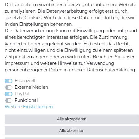
Drittanbietern einzubinden oder Zugriffe auf unsere Website
Mail:
info@satshopping.de
zu analysieren. Die Datenverarbeitung erfolgt erst durch
gesetzte Cookies. Wir teilen diese Daten mit Dritten, die wir
Kopenhagenstr. 4
in den Einstellungen benennen.
97424 Schweinfurt
Die Datenverarbeitung kann mit Einwilligung oder aufgrund
eines berechtigten Interesses erfolgen. Die Zustimmung
kann erteilt oder abgelehnt werden. Es besteht das Recht,
nicht einzuwilligen und die Einwilligung zu einem späteren
Zeitpunkt zu ändern oder zu widerrufen. Beachten Sie unser
Impressum
und weitere Hinweise zur Verwendung
personenbezogener Daten in unserer
Daten­schutz­erklärung
.
Satshopping auf Facebook
Satshopping auf Twitte
Satshopping auf 
Essenziell
Externe Medien
PayPal
Funktional
Weitere Einstellungen
2026 Satshopping
| copyright & design by mediaria®
*Alle Preise inkl. MwSt., zzgl. Versandkosten
Alle akzeptieren
Alle ablehnen