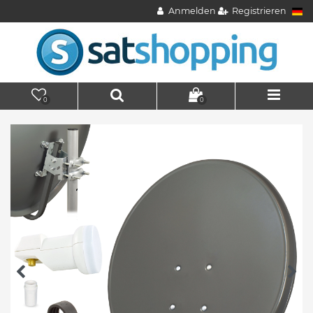
Anmelden
Registrieren
0
0