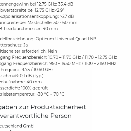
tennengewinn bei 12.75 GHz: 35.4 dB
bwertsbreite bei 12.75 GHz:<2.9°
euzpolarisationsentkopplung: >27 dB
annbreite der Mastschelle: 30 - 60 mm
B-Feeddurchmesser: 40 mm
dellbezeichnung: Opticum Universal Quad LNB
terschutz: Ja
tischalter erforderlich: Nein
gang Frequenzbereich: 10.70 – 11.70 GHz / 11.70 – 12.75 GHz
sgang Frequenzbereich: 950 – 1950 MHz / 1100 – 2150 MHz
 Frequenz: 9.75 / 10.60 GHz
uschmaß: 0,1 dB (typ.)
edaufnahme: 40 mm
sserdicht: 100% geprüft
riebstemperatur: -30 °C ~ 70 °C
aben zur Produktsicherheit
verantwortliche Person
eutschland GmbH