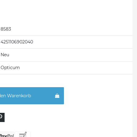
8583
4251106902040
Neu
Opticum
den Warenkorb