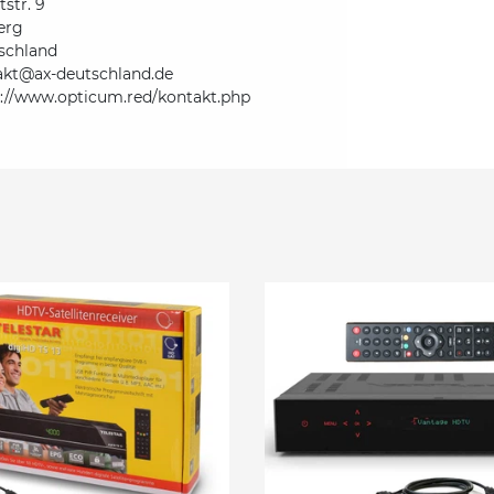
str. 9
erg
schland
akt@ax-deutschland.de
s://www.opticum.red/kontakt.php