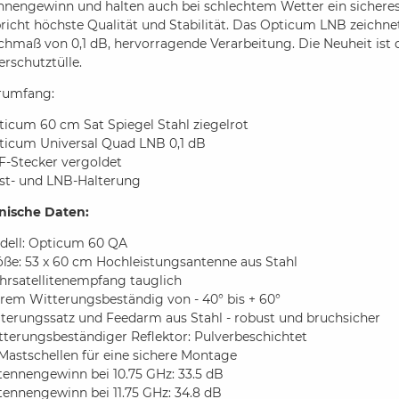
nnengewinn und halten auch bei schlechtem Wetter ein sicheres
richt höchste Qualität und Stabilität. Das Opticum LNB zeichne
hmaß von 0,1 dB, hervorragende Verarbeitung. Die Neuheit ist 
rschutztülle.
erumfang:
ticum 60 cm Sat Spiegel Stahl ziegelrot
ticum Universal Quad LNB 0,1 dB
F-Stecker vergoldet
st- und LNB-Halterung
nische Daten:
dell: Opticum 60 QA
öße: 53 x 60 cm Hochleistungsantenne aus Stahl
hrsatellitenempfang tauglich
rem Witterungsbeständig von - 40° bis + 60°
lterungssatz und Feedarm aus Stahl - robust und bruchsicher
tterungsbeständiger Reflektor: Pulverbeschichtet
Mastschellen für eine sichere Montage
tennengewinn bei 10.75 GHz: 33.5 dB
ennengewinn bei 11.75 GHz: 34.8 dB