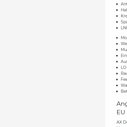
An
Hal
Kr
Sp
LN
Mo
Wet
Mul
Ein
Au
LO
Ra
Fe
Wa
Bet
Ang
EU 
AX D