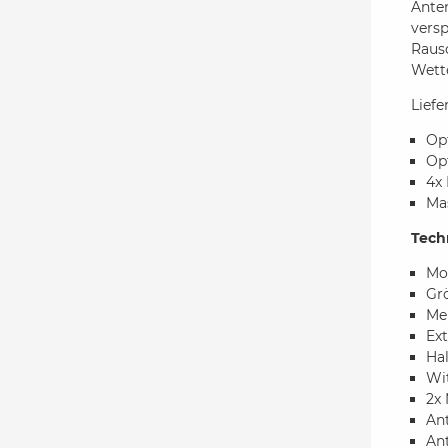
Ante
versp
Rausc
Wette
Lief
Op
Op
4x 
Ma
Tech
Mo
Gr
Me
Ext
Ha
Wi
2x 
An
Ant