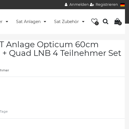
Anmelden
Registrieren
er
Sat Anlagen
Sat Zubehör
0
0
AT Anlage Opticum 60cm
 + Quad LNB 4 Teilnehmer Set
nehmer
2 Tage