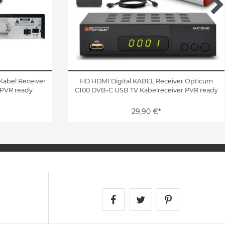
Kabel Receiver
HD HDMI Digital KABEL Receiver Opticum
 PVR ready
C100 DVB-C USB TV Kabelreceiver PVR ready
29,90 €*
Satshopping auf Face
Satshopping auf 
Satshopping