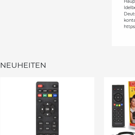
Haupt
Idelb
Deut
kont
http
NEUHEITEN