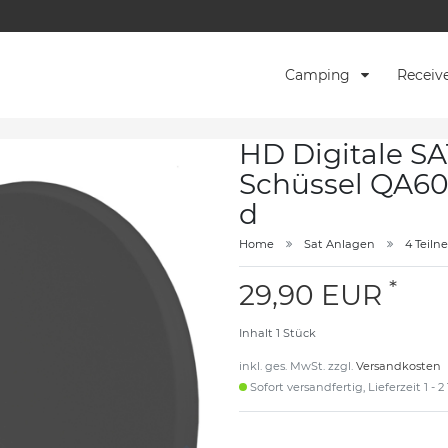
Camping
Receiv
HD Digitale S
Schüssel QA60
d
Home
Sat Anlagen
4 Teil
*
29,90 EUR
Inhalt
1
Stück
inkl. ges. MwSt. zzgl.
Versandkosten
Sofort versandfertig, Lieferzeit 1 - 