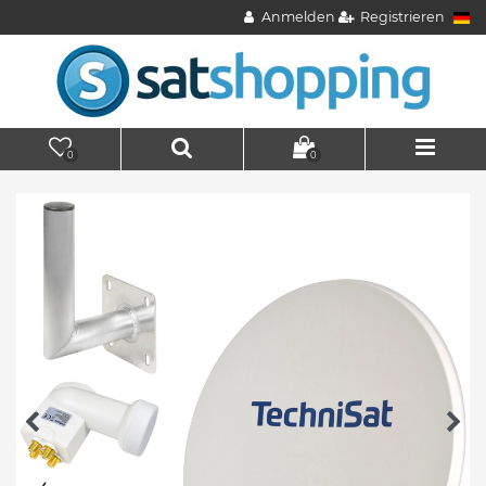
Anmelden
Registrieren
0
0