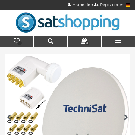
Anmelden
Registrieren
0
0