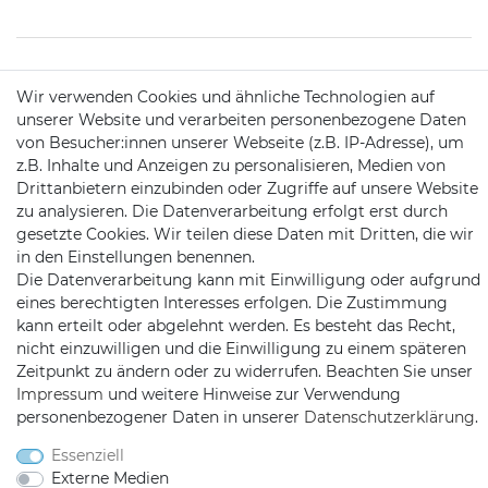
KONTAKT
Wir verwenden Cookies und ähnliche Technologien auf
unserer Website und verarbeiten personenbezogene Daten
von Besucher:innen unserer Webseite (z.B. IP-Adresse), um
Telefon:
09721 / 9453362
z.B. Inhalte und Anzeigen zu personalisieren, Medien von
Drittanbietern einzubinden oder Zugriffe auf unsere Website
Mail:
info@satshopping.de
zu analysieren. Die Datenverarbeitung erfolgt erst durch
gesetzte Cookies. Wir teilen diese Daten mit Dritten, die wir
Kopenhagenstr. 4
in den Einstellungen benennen.
97424 Schweinfurt
Die Datenverarbeitung kann mit Einwilligung oder aufgrund
eines berechtigten Interesses erfolgen. Die Zustimmung
kann erteilt oder abgelehnt werden. Es besteht das Recht,
nicht einzuwilligen und die Einwilligung zu einem späteren
Zeitpunkt zu ändern oder zu widerrufen. Beachten Sie unser
Impressum
und weitere Hinweise zur Verwendung
personenbezogener Daten in unserer
Daten­schutz­erklärung
.
Satshopping auf Facebook
Satshopping auf Twitte
Satshopping auf 
Essenziell
Externe Medien