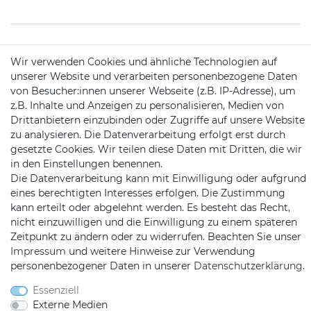
KONTAKT
Wir verwenden Cookies und ähnliche Technologien auf
unserer Website und verarbeiten personenbezogene Daten
von Besucher:innen unserer Webseite (z.B. IP-Adresse), um
Telefon:
09721 / 9453362
z.B. Inhalte und Anzeigen zu personalisieren, Medien von
Drittanbietern einzubinden oder Zugriffe auf unsere Website
Mail:
info@satshopping.de
zu analysieren. Die Datenverarbeitung erfolgt erst durch
gesetzte Cookies. Wir teilen diese Daten mit Dritten, die wir
Kopenhagenstr. 4
in den Einstellungen benennen.
97424 Schweinfurt
Die Datenverarbeitung kann mit Einwilligung oder aufgrund
eines berechtigten Interesses erfolgen. Die Zustimmung
kann erteilt oder abgelehnt werden. Es besteht das Recht,
nicht einzuwilligen und die Einwilligung zu einem späteren
Zeitpunkt zu ändern oder zu widerrufen. Beachten Sie unser
Impressum
und weitere Hinweise zur Verwendung
personenbezogener Daten in unserer
Daten­schutz­erklärung
.
Satshopping auf Facebook
Satshopping auf Twitte
Satshopping auf 
Essenziell
Externe Medien