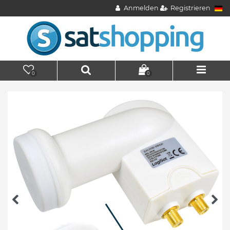
Anmelden
Registrieren
0
0