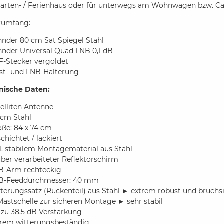
arten- / Ferienhaus oder für unterwegs am Wohnwagen bzw. Ca
erumfang:
hnder 80 cm Sat Spiegel Stahl
hnder Universal Quad LNB 0,1 dB
F-Stecker vergoldet
st- und LNB-Halterung
nische Daten:
elliten Antenne
 cm Stahl
öße: 84 x 74 cm
chichtet / lackiert
l. stabilem Montagematerial aus Stahl
ber verarbeiteter Reflektorschirm
B-Arm rechteckig
B-Feeddurchmesser: 40 mm
terungssatz (Rückenteil) aus Stahl ► extrem robust und bruchs
Mastschelle zur sicheren Montage ► sehr stabil
 zu 38,5 dB Verstärkung
trem witterungsbeständig