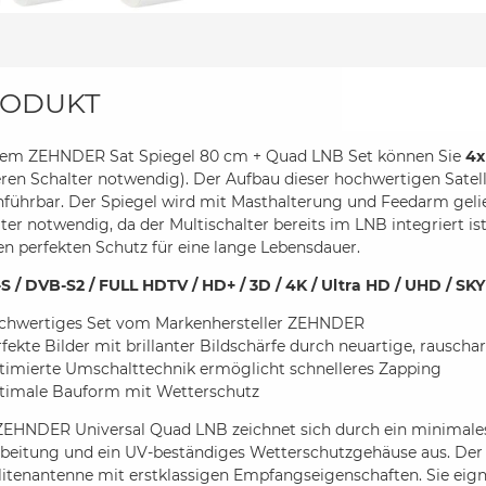
ODUKT
dem ZEHNDER Sat Spiegel 80 cm + Quad LNB Set können Sie
4x
ren Schalter notwendig). Der Aufbau dieser hochwertigen Satelli
führbar. Der Spiegel wird mit Masthalterung und Feedarm geli
ter notwendig, da der Multischalter bereits im LNB integriert 
en perfekten Schutz für eine lange Lebensdauer.
S / DVB-S2 / FULL HDTV / HD+ / 3D / 4K / Ultra HD / UHD / SKY
chwertiges Set vom Markenhersteller ZEHNDER
fekte Bilder mit brillanter Bildschärfe durch neuartige, rausc
timierte Umschalttechnik ermöglicht schnelleres Zapping
timale Bauform mit Wetterschutz
ZEHNDER Universal Quad LNB zeichnet sich durch ein minimale
beitung und ein UV-beständiges Wetterschutzgehäuse aus. Der 8
litenantenne mit erstklassigen Empfangseigenschaften. Sie eig