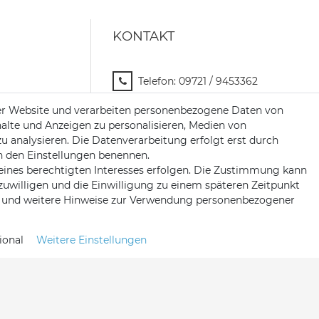
KONTAKT
Telefon:
09721 / 9453362
Mail:
info@satshopping.de
er Website und verarbeiten personenbezogene Daten von
halte und Anzeigen zu personalisieren, Medien von
Kopenhagenstr. 4
zu analysieren. Die Datenverarbeitung erfolgt erst durch
97424 Schweinfurt
 in den Einstellungen benennen.
eines berechtigten Interesses erfolgen. Die Zustimmung kann
nzuwilligen und die Einwilligung zu einem späteren Zeitpunkt
und weitere Hinweise zur Verwendung personenbezogener
ional
Weitere Einstellungen