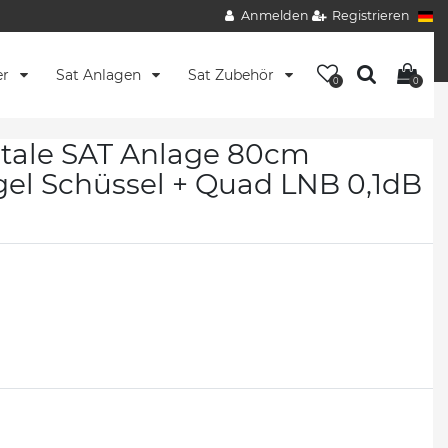
Anmelden
Registrieren
er
Sat Anlagen
Sat Zubehör
0
0
tale SAT Anlage 80cm
egel Schüssel + Quad LNB 0,1dB