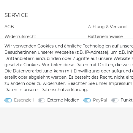
SERVICE
AGB
Zahlung & Versand
Widerrufs­recht
Batteriehinweise
Wir verwenden Cookies und ähnliche Technologien auf unser
Daten­schutz­erklärung
Besucher:innen unserer Webseite (z.B. IP-Adresse), um z.B. In
Impressum
Drittanbietern einzubinden oder Zugriffe auf unsere Website 
gesetzte Cookies. Wir teilen diese Daten mit Dritten, die wir
Kontakt
Die Datenverarbeitung kann mit Einwilligung oder aufgrund 
Barrierefreiheitserklärung
erteilt oder abgelehnt werden. Es besteht das Recht, nicht ei
zu ändern oder zu widerrufen. Beachten Sie unser
Impressum
Widerrufs­formular
Daten in unserer
Daten­schutz­erklärung
.
Essenziell
Externe Medien
PayPal
Funkt
2026 Satshopping
| copyright & design by mediaria®
*Alle Preise inkl. MwSt., zzgl. Versandkosten