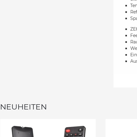
Tem
Ref
Spa
ZE
Fe
Rau
We
Ein
Au
NEUHEITEN