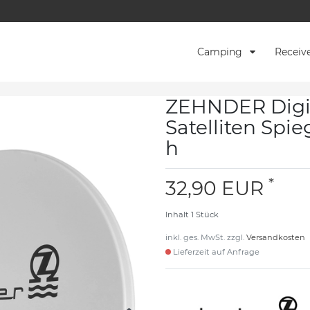
Camping
Receiv
ZEHNDER Digi
Satelliten Spi
h
*
32,90 EUR
Inhalt
1
Stück
inkl. ges. MwSt. zzgl.
Versandkosten
Lieferzeit auf Anfrage