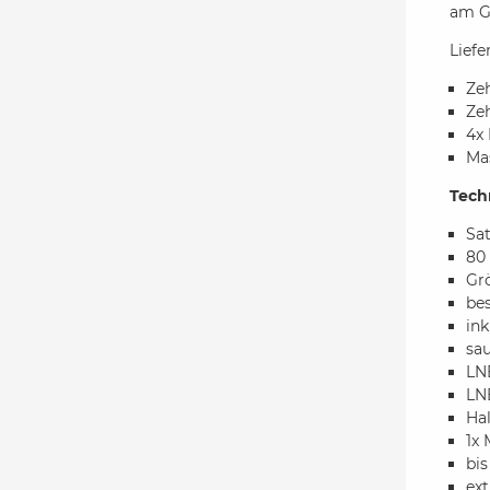
am G
Lief
Ze
Ze
4x 
Ma
Tech
Sat
80
Gr
bes
ink
sau
LN
LN
Hal
1x 
bis
ex