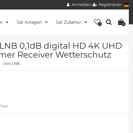
Anmelden
Registrieren
er
Sat Anlagen
Sat Zubehör
0
0
LNB 0,1dB digital HD 4K UHD
hmer Receiver Wetterschutz
Octo LNB
2 Tage