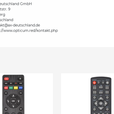
eutschland GmbH
str. 9
erg
schland
akt@ax-deutschland.de
s://www.opticum.red/kontakt.php