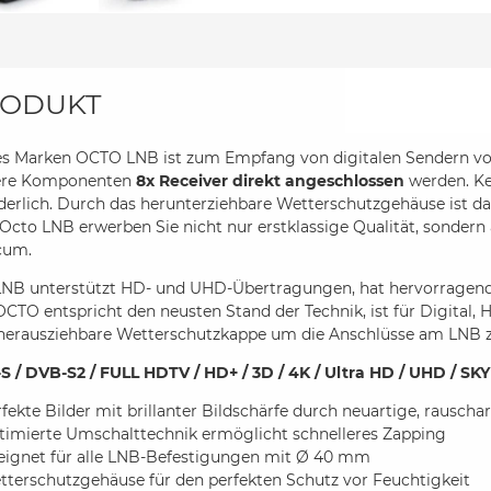
ODUKT
es Marken OCTO LNB ist zum Empfang von digitalen Sendern von
ere Komponenten
8x Receiver direkt angeschlossen
werden. Ke
derlich. Durch das herunterziehbare Wetterschutzgehäuse ist da
cto LNB erwerben Sie nicht nur erstklassige Qualität, sondern
cum.
LNB unterstützt HD- und UHD-Übertragungen, hat hervorragen
CTO entspricht den neusten Stand der Technik, ist für Digital,
 herausziehbare Wetterschutzkappe um die Anschlüsse am LNB z
S / DVB-S2 / FULL HDTV / HD+ / 3D / 4K / Ultra HD / UHD / SKY
fekte Bilder mit brillanter Bildschärfe durch neuartige, raus
timierte Umschalttechnik ermöglicht schnelleres Zapping
eignet für alle LNB-Befestigungen mit Ø 40 mm
tterschutzgehäuse für den perfekten Schutz vor Feuchtigkeit