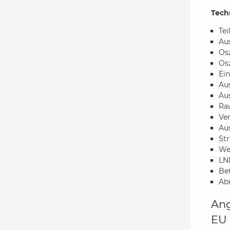
Tech
Tei
Au
Osz
Osz
Ein
Au
Aus
Ra
Ver
Au
St
Wet
LN
Bet
Ab
Ang
EU 