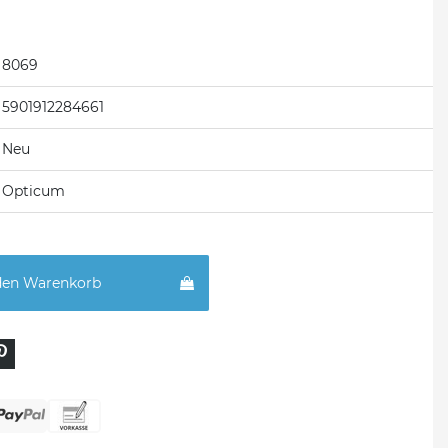
8069
5901912284661
Neu
Opticum
den Warenkorb