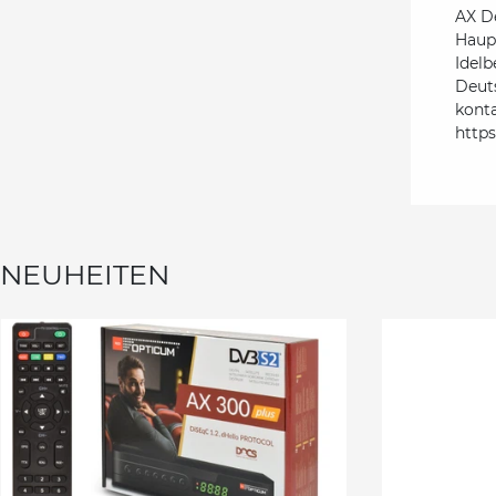
AX D
Haupt
Idelb
Deut
kont
http
NEUHEITEN