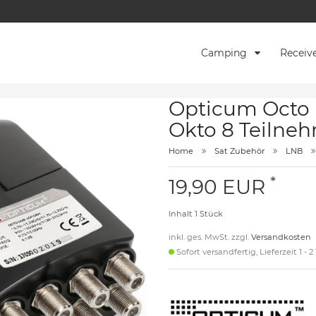
Camping
Receiv
Opticum Octo 
Okto 8 Teilne
Home
Sat Zubehör
LNB
*
19,90 EUR
Inhalt
1
Stück
inkl. ges. MwSt. zzgl.
Versandkosten
Sofort versandfertig, Lieferzeit 1 - 