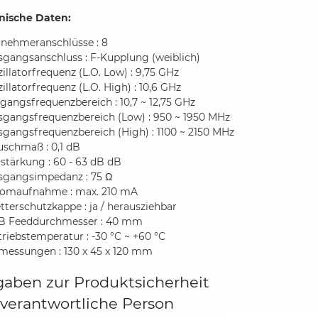
nische Daten:
lnehmeranschlüsse : 8
sgangsanschluss : F-Kupplung (weiblich)
illatorfrequenz (L.O. Low) : 9,75 GHz
illatorfrequenz (L.O. High) : 10,6 GHz
gangsfrequenzbereich : 10,7 ~ 12,75 GHz
sgangsfrequenzbereich (Low) : 950 ~ 1950 MHz
gangsfrequenzbereich (High) : 1100 ~ 2150 MHz
uschmaß : 0,1 dB
stärkung : 60 - 63 dB dB
sgangsimpedanz : 75 Ω
romaufnahme : max. 210 mA
terschutzkappe : ja / herausziehbar
B Feeddurchmesser : 40 mm
riebstemperatur : -30 °C ~ +60 °C
messungen : 130 x 45 x 120 mm
aben zur Produktsicherheit
verantwortliche Person