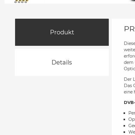
PR
Produkt
Dies
weit
erfor
Details
dem O
Opti
Der 
Das O
eine
DVB-
Per
Op
Ge
We