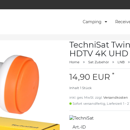
Camping
Receiv
TechniSat Twin
HDTV 4K UHD W
Home
Sat Zubehör
LNB
*
14,90 EUR
Inhalt
1
Stück
inkl. ges. MwSt. zzgl.
Versandkosten
Sofort versandfertig, Lieferzeit 1 - 
Art.-ID