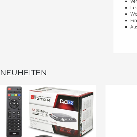
Ve
Fe
We
Ein
Au
NEUHEITEN