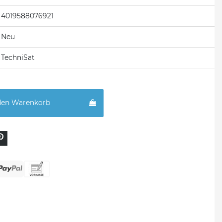
4019588076921
Neu
TechniSat
den Warenkorb