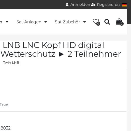
Anmelden
Registrieren
er
Sat Anlagen
Sat Zubehör
0
0
 LNB LNC Kopf HD digital
etterschutz ► 2 Teilnehmer
Twin LNB
2 Tage
8032