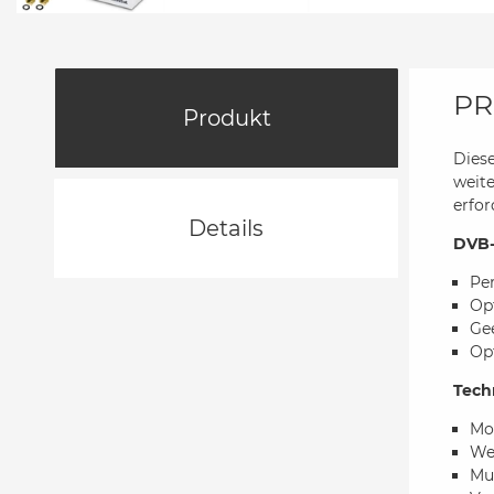
PR
Produkt
Dies
weit
erfor
Details
DVB-
Per
Op
Ge
Op
Tech
Mo
Wet
Mul