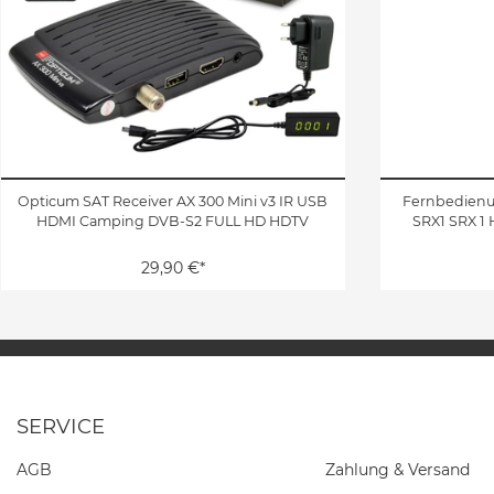
Opticum SAT Receiver AX 300 Mini v3 IR USB
Fernbedienun
HDMI Camping DVB-S2 FULL HD HDTV
SRX1 SRX 1 
29,90 €*
SERVICE
AGB
Zahlung & Versand