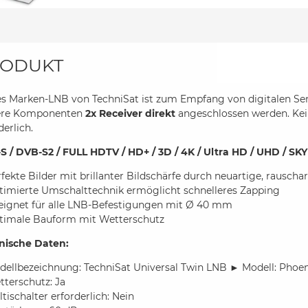
ODUKT
es Marken-LNB von TechniSat ist zum Empfang von digitalen Sen
ere Komponenten
2x Receiver direkt
angeschlossen werden. Kei
derlich.
S / DVB-S2 / FULL HDTV / HD+ / 3D / 4K / Ultra HD / UHD / SKY
fekte Bilder mit brillanter Bildschärfe durch neuartige, raus
timierte Umschalttechnik ermöglicht schnelleres Zapping
eignet für alle LNB-Befestigungen mit Ø 40 mm
timale Bauform mit Wetterschutz
nische Daten:
dellbezeichnung: TechniSat Universal Twin LNB ► Modell: Phoe
terschutz: Ja
tischalter erforderlich: Nein