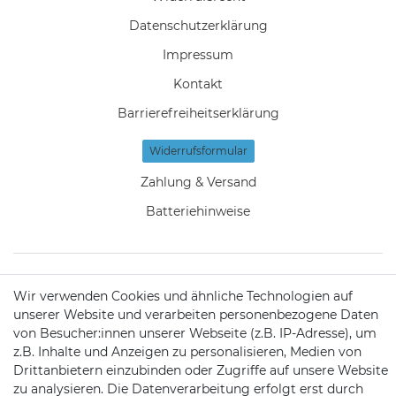
Daten­schutz­erklärung
Impressum
Kontakt
Barrierefreiheitserklärung
Widerrufs­formular
Zahlung & Versand
Batteriehinweise
Wir verwenden Cookies und ähnliche Technologien auf
KONTAKT
unserer Website und verarbeiten personenbezogene Daten
von Besucher:innen unserer Webseite (z.B. IP-Adresse), um
z.B. Inhalte und Anzeigen zu personalisieren, Medien von
Telefon:
09721 / 9453362
Drittanbietern einzubinden oder Zugriffe auf unsere Website
zu analysieren. Die Datenverarbeitung erfolgt erst durch
Mail:
info@satshopping.de