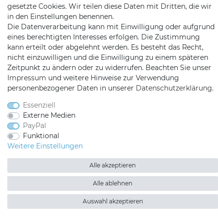
gesetzte Cookies. Wir teilen diese Daten mit Dritten, die wir
Kopenhagenstr. 4
in den Einstellungen benennen.
97424 Schweinfurt
Die Datenverarbeitung kann mit Einwilligung oder aufgrund
eines berechtigten Interesses erfolgen. Die Zustimmung
kann erteilt oder abgelehnt werden. Es besteht das Recht,
nicht einzuwilligen und die Einwilligung zu einem späteren
Zeitpunkt zu ändern oder zu widerrufen. Beachten Sie unser
Impressum
und weitere Hinweise zur Verwendung
personenbezogener Daten in unserer
Daten­schutz­erklärung
.
Essenziell
Satshopping auf Facebook
Satshopping auf Twitte
Satshopping auf 
Externe Medien
PayPal
Funktional
Weitere Einstellungen
2026 Satshopping
| copyright & design by mediaria®
Alle akzeptieren
*Alle Preise inkl. MwSt., zzgl. Versandkosten
Alle ablehnen
Auswahl akzeptieren