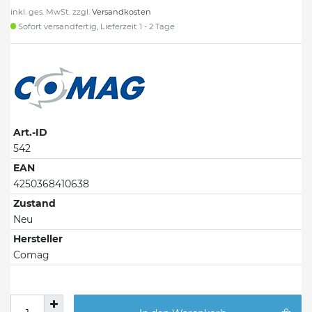
inkl. ges. MwSt. zzgl.
Versandkosten
Sofort versandfertig, Lieferzeit 1 - 2 Tage
Art.-ID
542
EAN
4250368410638
Zustand
Neu
Hersteller
Comag