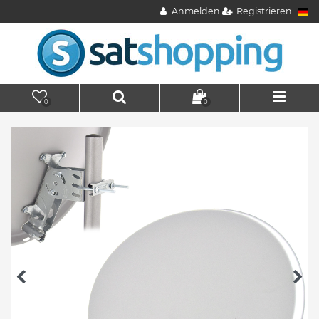
Anmelden
Registrieren
0
0