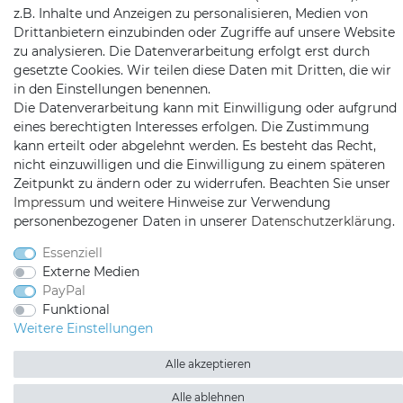
z.B. Inhalte und Anzeigen zu personalisieren, Medien von
Telefon:
09721 / 9453362
Drittanbietern einzubinden oder Zugriffe auf unsere Website
zu analysieren. Die Datenverarbeitung erfolgt erst durch
Mail:
info@satshopping.de
gesetzte Cookies. Wir teilen diese Daten mit Dritten, die wir
in den Einstellungen benennen.
Kopenhagenstr. 4
Die Datenverarbeitung kann mit Einwilligung oder aufgrund
97424 Schweinfurt
eines berechtigten Interesses erfolgen. Die Zustimmung
kann erteilt oder abgelehnt werden. Es besteht das Recht,
nicht einzuwilligen und die Einwilligung zu einem späteren
Zeitpunkt zu ändern oder zu widerrufen. Beachten Sie unser
Impressum
und weitere Hinweise zur Verwendung
personenbezogener Daten in unserer
Daten­schutz­erklärung
.
Essenziell
Satshopping auf Facebook
Satshopping auf Twitte
Satshopping auf 
Externe Medien
PayPal
Funktional
Weitere Einstellungen
Alle akzeptieren
2026 Satshopping
| copyright & design by mediaria®
*Alle Preise inkl. MwSt., zzgl. Versandkosten
Alle ablehnen