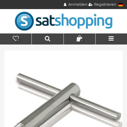
Anmelden
Registrieren
0
0