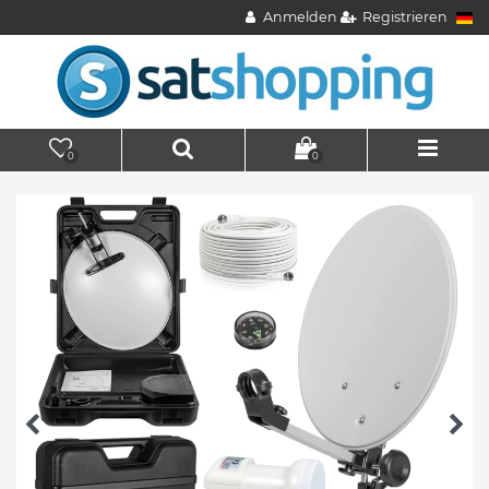
Anmelden
Registrieren
0
0