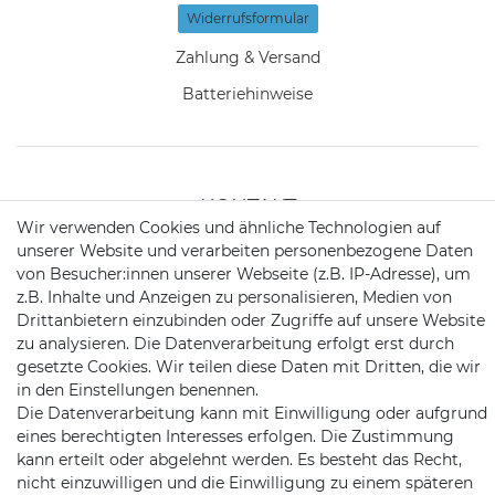
Widerrufs­formular
Zahlung & Versand
Batteriehinweise
KONTAKT
Wir verwenden Cookies und ähnliche Technologien auf
unserer Website und verarbeiten personenbezogene Daten
von Besucher:innen unserer Webseite (z.B. IP-Adresse), um
Telefon:
09721 / 9453362
z.B. Inhalte und Anzeigen zu personalisieren, Medien von
Mail:
info@satshopping.de
Drittanbietern einzubinden oder Zugriffe auf unsere Website
zu analysieren. Die Datenverarbeitung erfolgt erst durch
Kopenhagenstr. 4
gesetzte Cookies. Wir teilen diese Daten mit Dritten, die wir
97424 Schweinfurt
in den Einstellungen benennen.
Die Datenverarbeitung kann mit Einwilligung oder aufgrund
eines berechtigten Interesses erfolgen. Die Zustimmung
kann erteilt oder abgelehnt werden. Es besteht das Recht,
nicht einzuwilligen und die Einwilligung zu einem späteren