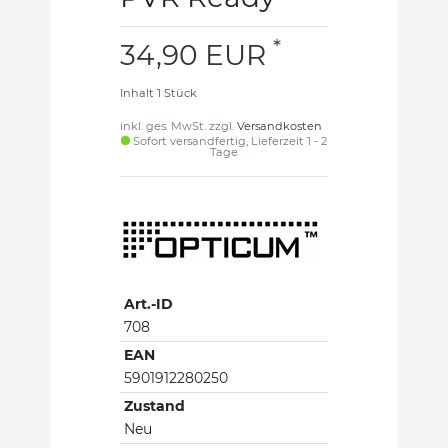
*
34,90 EUR
Inhalt
1
Stück
inkl. ges. MwSt. zzgl.
Versandkosten
Sofort versandfertig, Lieferzeit 1 - 2
Tage
Art.-ID
708
EAN
5901912280250
Zustand
Neu