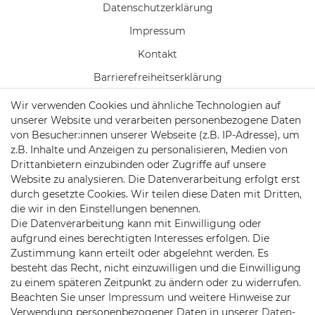
Daten­schutz­erklärung
Impressum
Kontakt
Barrierefreiheitserklärung
Wir verwenden Cookies und ähnliche Technologien auf
Widerrufs­formular
unserer Website und verarbeiten personenbezogene Daten
Zahlung & Versand
von Besucher:innen unserer Webseite (z.B. IP-Adresse), um
z.B. Inhalte und Anzeigen zu personalisieren, Medien von
Batteriehinweise
Drittanbietern einzubinden oder Zugriffe auf unsere
Website zu analysieren. Die Datenverarbeitung erfolgt erst
durch gesetzte Cookies. Wir teilen diese Daten mit Dritten,
die wir in den Einstellungen benennen.
Die Datenverarbeitung kann mit Einwilligung oder
KONTAKT
aufgrund eines berechtigten Interesses erfolgen. Die
Zustimmung kann erteilt oder abgelehnt werden. Es
besteht das Recht, nicht einzuwilligen und die Einwilligung
Telefon:
09721 / 9453362
zu einem späteren Zeitpunkt zu ändern oder zu widerrufen.
Beachten Sie unser
Impressum
und weitere Hinweise zur
Mail:
info@satshopping.de
Verwendung personenbezogener Daten in unserer
Daten­