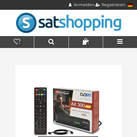
Anmelden
Registrieren
0
0