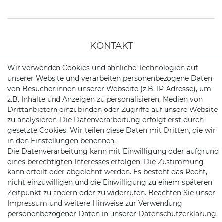
KONTAKT
Wir verwenden Cookies und ähnliche Technologien auf
Telefon:
09721 / 9453362
unserer Website und verarbeiten personenbezogene Daten
von Besucher:innen unserer Webseite (z.B. IP-Adresse), um
Mail:
info@satshopping.de
z.B. Inhalte und Anzeigen zu personalisieren, Medien von
Drittanbietern einzubinden oder Zugriffe auf unsere Website
Kopenhagenstr. 4
zu analysieren. Die Datenverarbeitung erfolgt erst durch
97424 Schweinfurt
gesetzte Cookies. Wir teilen diese Daten mit Dritten, die wir
in den Einstellungen benennen.
Die Datenverarbeitung kann mit Einwilligung oder aufgrund
eines berechtigten Interesses erfolgen. Die Zustimmung
kann erteilt oder abgelehnt werden. Es besteht das Recht,
nicht einzuwilligen und die Einwilligung zu einem späteren
Zeitpunkt zu ändern oder zu widerrufen. Beachten Sie unser
Impressum
und weitere Hinweise zur Verwendung
Satshopping auf Facebook
Satshopping auf Twitte
Satshopping auf 
personenbezogener Daten in unserer
Daten­schutz­erklärung
.