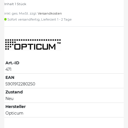
Inhalt
1
Stück
inkl. ges. MwSt. zzgl.
Versandkosten
Sofort versandfertig, Lieferzeit 1 - 2 Tage
Art.-ID
471
EAN
5901912280250
Zustand
Neu
Hersteller
Opticum